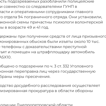
сть подозреваемых разоблачили полицейские
 совместно со следователями ГУНП в
асти и оперативными сотрудниками главного
 отдела 94 пограничного отряда. Они установили,
законной схемы причастны психологи волонтерской
 в возрасте 49 и 41 год.
адержаны при получении средств от лица призывног
ционированных обысков были изъяты около 10 тыс.
 телефоны с доказательствами преступной
изъят и помещен на штрафплощадку автомобиль
ASX10.
ено о подозрении по ч. 3 ст. 332 Уголовного
аконная переправка лиц через государственную
збраны меры пресечения.
одство досудебного расследования осуществляет
изированная прокуратура в области обороны
полиции Днепропетровской области