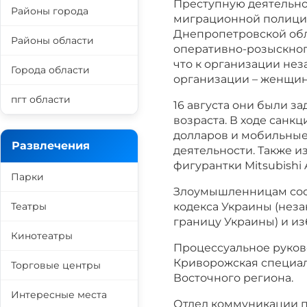
Преступную деятельно
Районы города
миграционной полиции
Днепропетровской обл
Районы области
оперативно-розыскного
что к организации не
Города области
организации – женщины
пгт области
16 августа они были з
возраста. В ходе санк
долларов и мобильные
Развлечения
деятельности. Также 
фигурантки Mitsubishi 
Парки
Злоумышленницам сообщ
кодекса Украины (нез
Театры
границу Украины) и и
Кинотеатры
Процессуальное руков
Криворожская специал
Торговые центры
Восточного региона.
Интересные места
Отдел коммуникации 