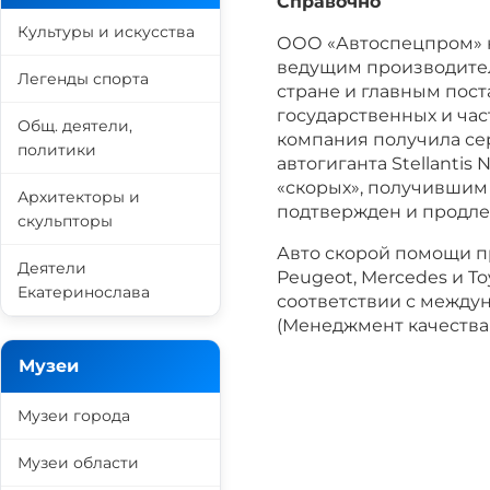
Справочно
Культуры и искусства
ООО «Автоспецпром» на
ведущим производител
Легенды спорта
стране и главным пос
государственных и ча
Общ. деятели,
компания получила се
политики
автогиганта Stellanti
«скорых», получившим 
Архитекторы и
подтвержден и продле
скульпторы
Авто скорой помощи про
Деятели
Peugeot, Mercedes и T
Екатеринослава
соответствии с междун
(Менеджмент качества
Музеи
Музеи города
Музеи области