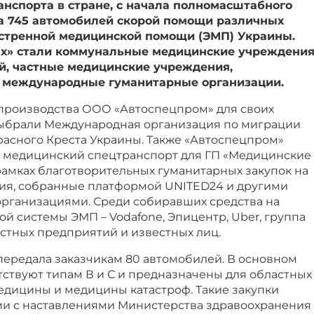
нспорта в стране, с начала полномасштабного
а 745 автомобилей скорой помощи различных
кстренной медицинской помощи (ЭМП) Украины.
х» стали коммунальные медицинские учреждени
й, частные медицинские учреждения,
 международные гуманитарные организации.
» производства ООО «Автоспецпром» для своих
ыбрали Международная организация по миграции
асного Креста Украины. Также «Автоспецпром»
 медицинский спецтранспорт для ГП «Медицинские
рамках благотворительных гуманитарных закупок на
ия, собранные платформой UNITED24 и другими
рганизациями. Среди собиравших средства на
ой системы ЭМП – Vodafone, Эпицентр, Uber, группа
естных предприятий и известных лиц.
передала заказчикам 80 автомобилей. В основном
ствуют типам В и С и предназначены для областных
едицины и медицины катастроф. Такие закупки
вии с наставлениями Министерства здравоохранения