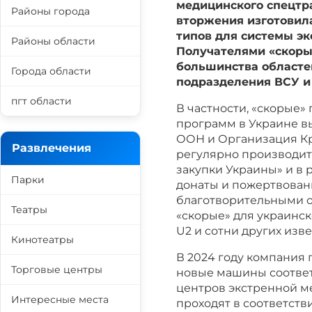
медицинского спецтра
Районы города
вторжения изготовил
типов для системы э
Районы области
Получателями «скоры
большинства областе
Города области
подразделения ВСУ и
пгт области
В частности, «скорые
программ в Украине в
ООН и Организация Кр
Развлечения
регулярно производит
закупки Украины» и в 
Парки
донаты и пожертвован
благотворительными о
Театры
«скорые» для украинск
U2 и сотни других изв
Кинотеатры
В 2024 году компания 
Торговые центры
новые машины соответ
центров экстренной м
Интересные места
проходят в соответст