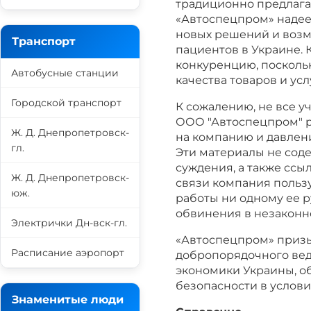
традиционно предлага
«Автоспецпром» надеет
новых решений и возм
Транспорт
пациентов в Украине.
конкуренцию, посколь
Автобусные станции
качества товаров и ус
Городской транспорт
К сожалению, не все у
ООО "Автоспецпром" 
Ж. Д. Днепропетровск-
на компанию и давлен
гл.
Эти материалы не сод
суждения, а также ссы
Ж. Д. Днепропетровск-
связи компания пользу
юж.
работы ни одному ее 
обвинения в незаконн
Электрички Дн-вск-гл.
«Автоспецпром» призы
Расписание аэропорт
добропорядочного вед
экономики Украины, о
безопасности в услови
Знаменитые люди