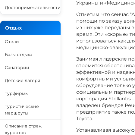
Украины и «Медицинск
Достопримечательности
Отметим, что сейчас "
помощи по заказу воин
из них уже переданы 
Отдых
время. Эти «скорые» т
использоваться как для
Отели
медицинско-эвакуацио
Базы отдыха
Занимая лидерские по
стремится обеспечива
Санатории
эффективной и надежн
комфортными условиям
Детские лагеря
оборудование только 
официальным партнер
Турфирмы
корпорация Stellantis
владелец брендов Peuge
Туристические
предприятие также по
маршруты
Toyota.
Описание стран,
Устанавливая высокую
курортов