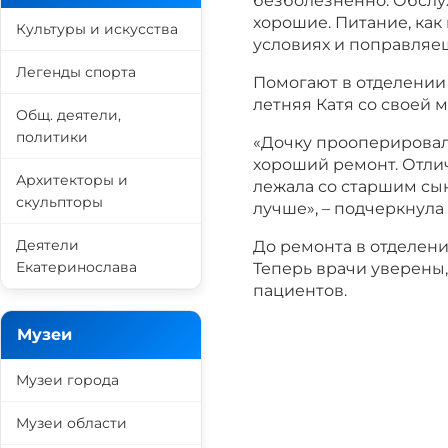
безболезненно. Обслу
хорошие. Питание, как 
Культуры и искусства
условиях и поправляеш
Легенды спорта
Помогают в отделении 
летняя Катя со своей 
Общ. деятели,
политики
«Дочку прооперировали
хороший ремонт. Отлич
Архитекторы и
лежала со старшим сын
скульпторы
лучше», – подчеркнула
Деятели
До ремонта в отделени
Екатеринослава
Теперь врачи уверены
пациентов.
Музеи
Музеи города
Музеи области