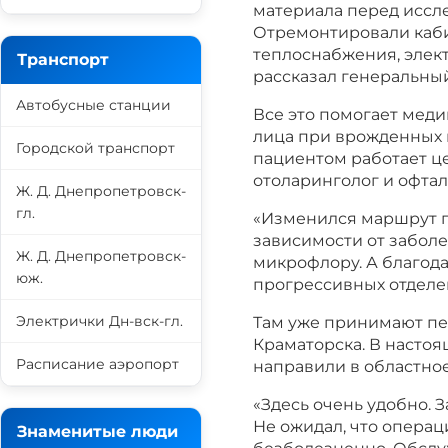
материала перед иссл
Отремонтировали каби
теплоснабжения, электр
Транспорт
рассказал генеральны
Автобусные станции
Все это помогает мед
лица при врожденных 
Городской транспорт
пациентом работает це
отоларинголог и офтал
Ж. Д. Днепропетровск-
гл.
«Изменился маршрут п
зависимости от заболе
Ж. Д. Днепропетровск-
микрофлору. А благод
юж.
прогрессивных отделе
Электрички Дн-вск-гл.
Там уже принимают пе
Краматорска. В настоя
Расписание аэропорт
направили в областно
«Здесь очень удобно. З
Не ожидал, что операц
Знаменитые люди