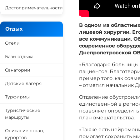
Достопримечательности
В одном из областны
Отдых
лицевой хирургии. Ег
все коммуникации. О
Отели
современное оборудо
Днепропетровской ОВ
Базы отдыха
«Благодарю больницы з
Санатории
пациентов. Благотвор
пример того, как сов
Детские лагеря
– отметил начальник 
Турфирмы
Отделение обустроили
единственной в регио
Туристические
позволяет определить 
маршруты
план вмешательства.
«Также есть нейромон
Описание стран,
помогает сохранить м
курортов