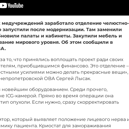
х медучреждений заработало отделение челюстно-
о запустили после модернизации. Там заменили
бновили палаты и кабинеты. Закупили мебель и
вание мирового уровня. Об этом сообщили в
А.
а то, что принялись воплощать проект ради своих
ителям, приобщившимся финансово. Это отделение –
местными усилиями можно делать прекрасные вещи»,
Днепропетровской ОВА Сергей Лысак.
 новейшим оборудованием. Среди прочего,
не ICG-камерой. Прямо во время операции она
тип опухоли. Если нужно, сразу скорректировать
итор, который выявляет положение лицевого нерва 
имику пациента. Криостат для замораживания