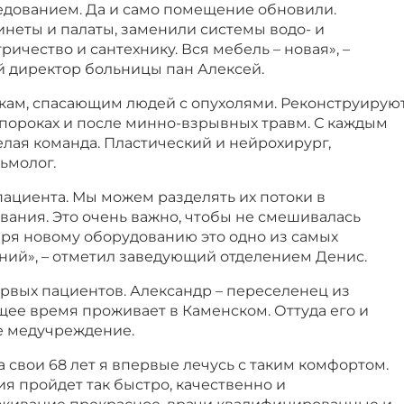
едованием. Да и само помещение обновили.
неты и палаты, заменили системы водо- и
ичество и сантехнику. Вся мебель – новая», –
й директор больницы пан Алексей.
икам, спасающим людей с опухолями. Реконструирую
пороках и после минно-взрывных травм. С каждым
лая команда. Пластический и нейрохирург,
ьмолог.
ациента. Мы можем разделять их потоки в
вания. Это очень важно, чтобы не смешивалась
аря новому оборудованию это одно из самых
ний», – отметил заведующий отделением Денис.
рвых пациентов. Александр – переселенец из
щее время проживает в Каменском. Оттуда его и
е медучреждение.
а свои 68 лет я впервые лечусь с таким комфортом.
ия пройдет так быстро, качественно и