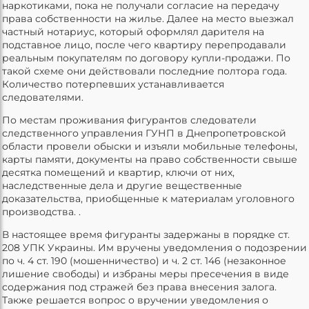
наркотиками, пока не получали согласие на передачу
права собственности на жилье. Далее на место выезжал
частный нотариус, который оформлял дарителя на
подставное лицо, после чего квартиру перепродавали
реальным покупателям по договору купли-продажи. По
такой схеме они действовали последние полтора года.
Количество потерпевших устанавливается
следователями.
По местам проживания фигурантов следователи
следственного управления ГУНП в Днепропетровской
области провели обыски и изъяли мобильные телефоны,
карты памяти, документы на право собственности свыше
десятка помещений и квартир, ключи от них,
наследственные дела и другие вещественные
доказательства, приобщенные к материалам уголовного
производства. .
В настоящее время фигуранты задержаны в порядке ст.
208 УПК Украины. Им вручены уведомления о подозрении
по ч. 4 ст. 190 (мошенничество) и ч. 2 ст. 146 (незаконное
лишение свободы) и избраны меры пресечения в виде
содержания под стражей без права внесения залога.
Также решается вопрос о вручении уведомления о