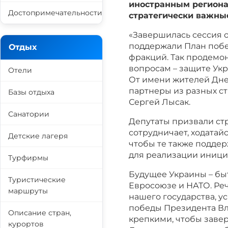
иностранным региона
Достопримечательности
стратегически важны
«Завершилась сессия о
поддержали План побе
Отдых
фракций. Так продемо
вопросам – защите Укр
Отели
От имени жителей Дн
партнеры из разных с
Базы отдыха
Сергей Лысак.
Санатории
Депутаты призвали стр
сотрудничает, ходата
Детские лагеря
чтобы те также поддер
для реализации иници
Турфирмы
Будущее Украины – бы
Туристические
Евросоюзе и НАТО. Реч
маршруты
нашего государства, у
победы Президента Вл
Описание стран,
крепкими, чтобы завер
курортов