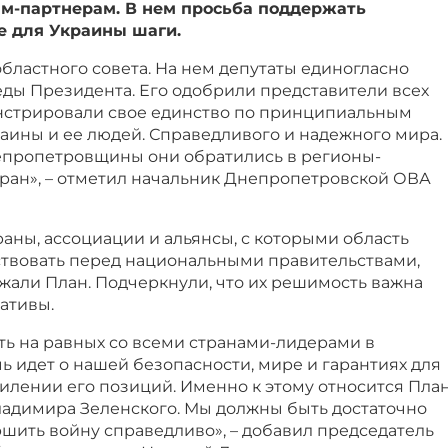
м-партнерам. В нем просьба поддержать
е для Украины шаги.
бластного совета. На нем депутаты единогласно
ды Президента. Его одобрили представители всех
нстрировали свое единство по принципиальным
аины и ее людей. Справедливого и надежного мира.
епропетровщины они обратились в регионы-
тран», – отметил начальник Днепропетровской ОВА
аны, ассоциации и альянсы, с которыми область
йствовать перед национальными правительствами,
жали План. Подчеркнули, что их решимость важна
ативы.
ть на равных со всеми странами-лидерами в
ь идет о нашей безопасности, мире и гарантиях для
силении его позиций. Именно к этому относится Пла
адимира Зеленского. Мы должны быть достаточно
шить войну справедливо», – добавил председатель