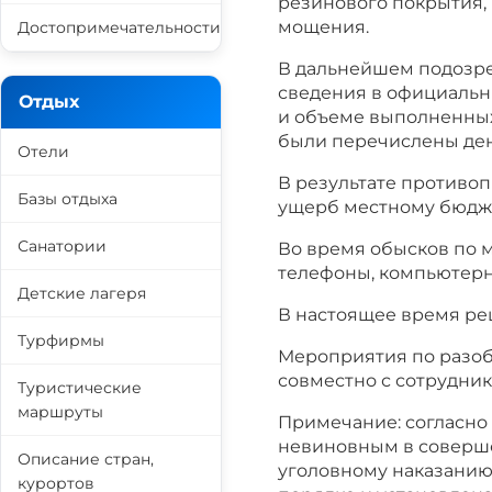
резинового покрытия,
мощения.
Достопримечательности
В дальнейшем подозре
сведения в официальн
Отдых
и объеме выполненных 
были перечислены ден
Отели
В результате противо
Базы отдыха
ущерб местному бюджет
Санатории
Во время обысков по 
телефоны, компьютерна
Детские лагеря
В настоящее время ре
Турфирмы
Мероприятия по разоб
совместно с сотрудни
Туристические
маршруты
Примечание: согласно 
невиновным в соверше
Описание стран,
уголовному наказанию,
курортов