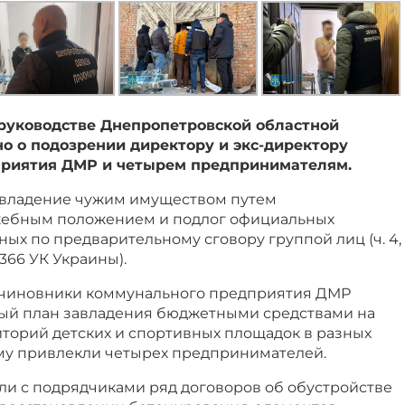
руководстве Днепропетровской областной
о о подозрении директору и экс-директору
риятия ДМР и четырем предпринимателям.
владение чужим имуществом путем
жебным положением и подлог официальных
ых по предварительному сговору группой лиц (ч. 4,
 ст. 366 УК Украины).
 чиновники коммунального предприятия ДМР
ый план завладения бюджетными средствами на
иторий детских и спортивных площадок в разных
ему привлекли четырех предпринимателей.
ли с подрядчиками ряд договоров об обустройстве