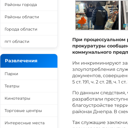
Районы города
Районы области
Города области
При процессуальном 
пгт области
прокуратуры сообщен
коммунального предп
Развлечения
Им инкриминируют за
злоупотребления слу
Парки
документов, совершенн
5 ст. 191, ч. 2 ст. 28, ч. 1
Театры
По данным следствия,
Кинотеатры
разработали преступн
благоустройстве терр
Торговые центры
районах Днепра. В сх
Так служащие заключи
Интересные места