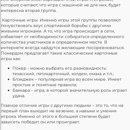
которые считают, что игра с машиной не для них, будет
интересна вторая группа.
Карточные игры. Именно игры этой группы позволяют
почувствовать вкус спортивной борьбы с другими
живыми игроками. А то, что игра происходит в сети,
избавляет от необходимости собираться определенного
количества участников в определенном месте. В
интернете всегда найдутся желающие посоревноваться.
Покердом предлагает такие классические карточные
игры как:
Покер - можно выбрать его разновидность:
техасский, пятикарточный, холдем, омаха и т.п.;
Блэкджек – популярная игра во всем мире. Имеет
простые и понятные правила;
Баккара – игра, в которой значительную роль играет
удача.
Главное отличие игры с другими людьми – это то, что на
первый план выходит не везение, а навыки и умения
игрока. Именно от этого в большей степени будет
зависеть победит он или проиграет.