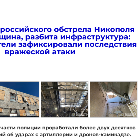
 российского обстрела Никополя
щина, разбита инфраструктура:
ели зафиксировали последствия
вражеской атаки
части полиции проработали более двух десятков
й об ударах с артиллерии и дронов-камикадзе.