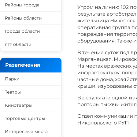
Районы города
Утром на линию 102 по
результате артобстрел
Районы области
жительница Никополя. 
оперативная группа п
Города области
повреждения территор
оборудования. Также 
пгт области
В течение суток под в
Марганецкая, Мировск
Развлечения
На местах вражеских 
инфраструктуру: повр
Парки
частные дома, хозяйст
крыши, изуродованы ст
Театры
В результате одной из
полторы тысячи жите
Кинотеатры
Отдел коммуникации 
Торговые центры
Никопольского РУП
Интересные места