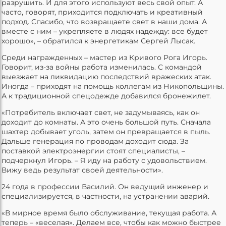
разрушить. И для этого используют весь свой опыт. А
часто, говорят, приходится подключать и креативный
подход. Спасибо, что возвращаете свет в наши дома. А
вместе с ним – укрепляете в людях надежду: все будет
хорошо», – обратился к энергетикам Сергей Лысак.
Среди награжденных – мастер из Кривого Рога Игорь.
Говорит, из-за войны работа изменилась. С командой
выезжает на ликвидацию последствий вражеских атак.
Иногда – приходят на помощь коллегам из Никопольщины.
А к традиционной спецодежде добавился бронежилет.
«Потребитель включает свет, не задумываясь, как он
доходит до комнаты. А это очень большой путь. Сначала
шахтер добывает уголь, затем он превращается в пыль.
Дальше генерация по проводам доходит сюда. За
поставкой электроэнергии стоят специалисты, –
подчеркнул Игорь. – Я иду на работу с удовольствием.
Вижу ведь результат своей деятельности».
24 года в профессии Василий. Он ведущий инженер и
специализируется, в частности, на устранении аварий.
«В мирное время было обслуживание, текущая работа. А
теперь – «веселая». Делаем все, чтобы как можно быстрее