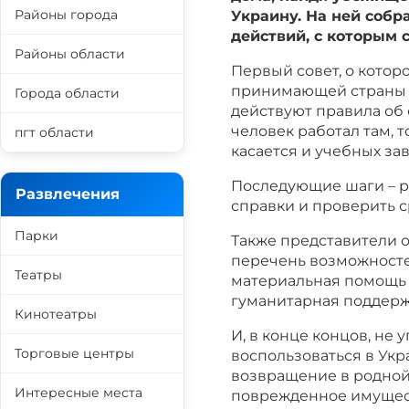
Районы города
Украину. На ней собр
действий, с которым 
Районы области
Первый совет, о котор
принимающей страны о
Города области
действуют правила об 
человек работал там, т
пгт области
касается и учебных зав
Последующие шаги – р
Развлечения
справки и проверить с
Парки
Также представители 
перечень возможносте
Театры
материальная помощь 
гуманитарная поддерж
Кинотеатры
И, в конце концов, не
Торговые центры
воспользоваться в Укр
возвращение в родной
Интересные места
поврежденное имущест