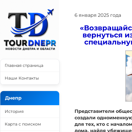
6 января 2025 года
«Возвращайся
вернуться и
специальну
Главная страница
Наши Контакты
Днепр
Представители общес
История
создали одноименну
Карта с поиском
для тех, кто с начал
дома, найдя убежище 