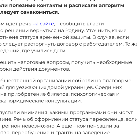
али полезные контакты и расписали алгоритм
следует ознакомиться.
ом идет речь
на сайте
, – сообщить власти
 решении вернуться на Родину. Уточнить, какие
отмене статуса временной защиты. В случае, если
о следует расторгнуть договор с работодателем. То ж
едений, где учились дети.
ешить налоговые вопросы, получить необходимые
роки действия документов.
общественной организации собрали на платформе
й для уезжающих домой украинцев. Среди них
на приобретение билетов, психологическая и
ка, юридические консультации.
 упустили внимания, какими программами они могут
аине. Речь об оформлении статуса переселенца, есл
 регион невозможно. А еще – компенсации за
во, переобучение и гранты на заведение