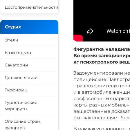
Достопримечательности
Отдых
Отели
Фигурантка наладила 
Базы отдыха
Во время санкционир
кг психотропного вещ
Санатории
Задокументировали не
Детские лагеря
полицейские Павлогра
правоохранители пров
Турфирмы
и в автомобиле женщи
расфасованных наркоти
Туристические
карты разных мобильны
маршруты
вещественные доказате
рынка» составляет бол
Описание стран,
курортов
В рамках уголовного 