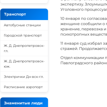
экспертизу. Злоумышле
Уголовного процессуал
Транспорт
10 января по согласо
женщине сообщили о по
Автобусные станции
хранение, перевозка и
психотропных веществ
Городской транспорт
11 января суд избрал 
Ж. Д. Днепропетровск-
стражей. Продолжаетс
гл.
Отдел коммуникации 
Ж. Д. Днепропетровск-
Павлоградского район
юж.
Электрички Дн-вск-гл.
Расписание аэропорт
Знаменитые люди