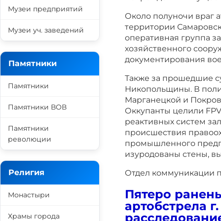
Музеи предприятий
Около полуночи враг 
территории Самаровско
Музеи уч. заведений
оперативная группа з
хозяйственного соору
документирования вое
Памятники
Также за прошедшие с
Памятники
Никопольщины. В поли
Марганецкой и Покров
Памятники ВОВ
Оккупанты целили FPV
реактивных систем зал
Памятники
происшествия правоо
революции
промышленного предпри
изуродованы стены, в
Религия
Отдел коммуникации 
Пятеро ранены
Монастыри
артобстрела г.
расследовани
Храмы города