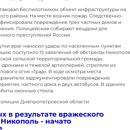
атаковал беспилотником объект инфраструктуры на
го района. На месте возник пожар. Следственно-
афиксировала повреждение трех частных домов и
жения. Полицейские собирают вещдоки для
нного преступления России.
утки враг наносил удары по населенным пунктам
цию поступило 15 заявлений об обстрелах Никополя
ской сельской территориальной громады.
-дронами и тяжелой артиллерией, стреляли из
пового огня «Град». В ходе осмотра места
хранители задокументировали повреждение
ятия, частного дома и двух автобусов. В зданиях
ыбиты оконные стекла.
полиции Днепропетровской области
х в результате вражеского
 Никополь - начато
е