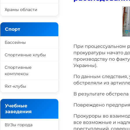
Храмы области
Спорт
Бассейны
При процессуальном р
прокуратуры начато д
Спортивные клубы
производству по факту
Украины).
Спортивные
комплексы
По данным следствия, 
обстреляли из артилле
Яхт-клубы
В результате обстрела 
Повреждено предприя
Учебные
заведения
Прокуроры во взаимо
все возможные и над
ВУЗы города
преступлений, соверш