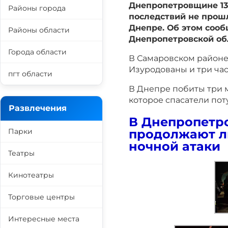
Днепропетровщине 13 
Районы города
последствий не прош
Днепре. Об этом соо
Районы области
Днепропетровской об
Города области
В Самаровском районе
Изуродованы и три ча
пгт области
В Днепре побиты три м
которое спасатели пот
Развлечения
В Днепропетро
продолжают л
Парки
ночной атаки
Театры
Кинотеатры
Торговые центры
Интересные места