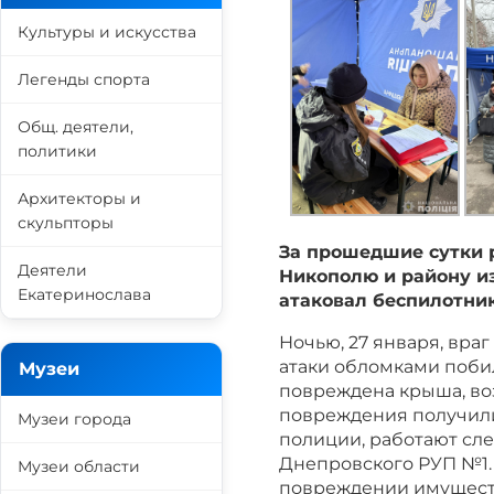
Культуры и искусства
Легенды спорта
Общ. деятели,
политики
Архитекторы и
скульпторы
За прошедшие сутки р
Деятели
Никополю и району из
Екатеринослава
атаковал беспилотни
Ночью, 27 января, вра
атаки обломками побил
Музеи
повреждена крыша, во
повреждения получили
Музеи города
полиции, работают сл
Днепровского РУП №1
Музеи области
повреждении имуществ