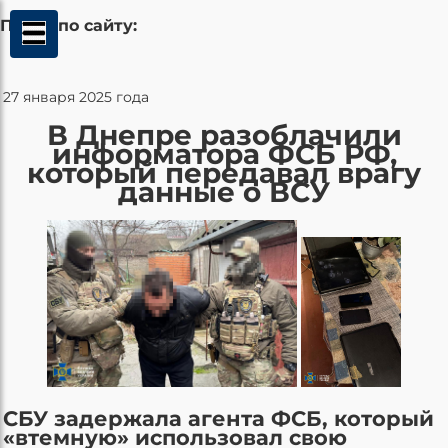
Поиск по сайту:
27 января 2025 года
В Днепре разоблачили
информатора ФСБ РФ,
который передавал врагу
данные о ВСУ
СБУ задержала агента ФСБ, который
«втемную» использовал свою