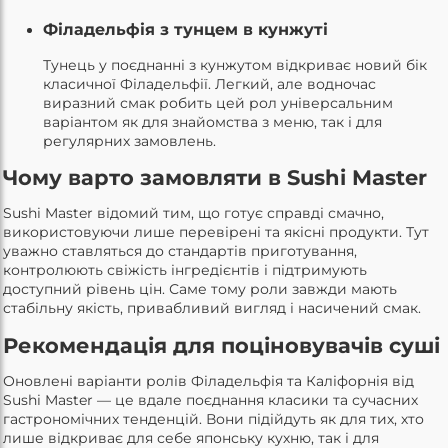
Філадельфія з тунцем в кунжуті
Тунець у поєднанні з кунжутом відкриває новий бік
класичної Філадельфії. Легкий, але водночас
виразний смак робить цей рол універсальним
варіантом як для знайомства з меню, так і для
регулярних замовлень.
Чому варто замовляти в Sushi Master
Sushi Master відомий тим, що готує справді смачно,
використовуючи лише перевірені та якісні продукти. Тут
уважно ставляться до стандартів приготування,
контролюють свіжість інгредієнтів і підтримують
доступний рівень цін. Саме тому роли завжди мають
стабільну якість, привабливий вигляд і насичений смак.
Рекомендація для поціновувачів суші
Оновлені варіанти ролів Філадельфія та Каліфорнія від
Sushi Master — це вдале поєднання класики та сучасних
гастрономічних тенденцій. Вони підійдуть як для тих, хто
лише відкриває для себе японську кухню, так і для