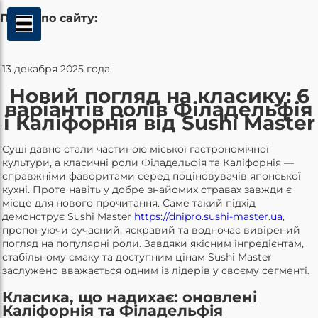
Поиск по сайту:
13 декабря 2025 года
Новий погляд на класику: 6
варіантів ролів Філадельфія
і Каліфорнія від Sushi Master
Суші давно стали частиною міської гастрономічної
культури, а класичні роли Філадельфія та Каліфорнія —
справжніми фаворитами серед поціновувачів японської
кухні. Проте навіть у добре знайомих стравах завжди є
місце для нового прочитання. Саме такий підхід
демонструє Sushi Master
https://dnipro.sushi-master.ua
,
пропонуючи сучасний, яскравий та водночас вивірений
погляд на популярні роли. Завдяки якісним інгредієнтам,
стабільному смаку та доступним цінам Sushi Master
заслужено вважається одним із лідерів у своєму сегменті.
Класика, що надихає: оновлені
Каліфорнія та Філадельфія