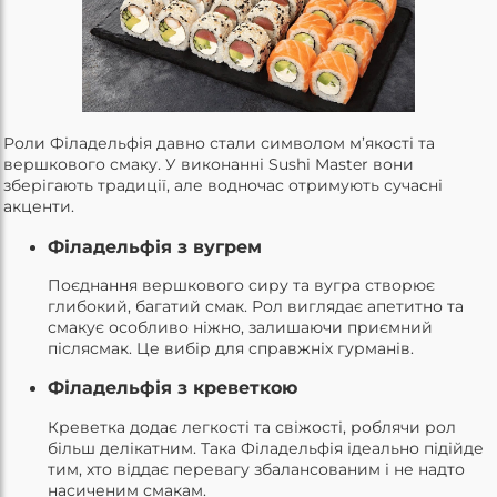
Роли Філадельфія давно стали символом м’якості та
вершкового смаку. У виконанні Sushi Master вони
зберігають традиції, але водночас отримують сучасні
акценти.
Філадельфія з вугрем
Поєднання вершкового сиру та вугра створює
глибокий, багатий смак. Рол виглядає апетитно та
смакує особливо ніжно, залишаючи приємний
післясмак. Це вибір для справжніх гурманів.
Філадельфія з креветкою
Креветка додає легкості та свіжості, роблячи рол
більш делікатним. Така Філадельфія ідеально підійде
тим, хто віддає перевагу збалансованим і не надто
насиченим смакам.