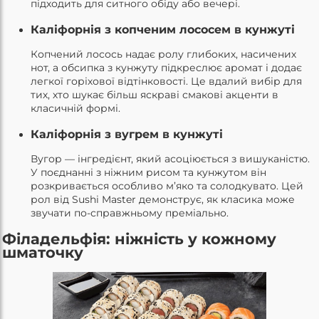
підходить для ситного обіду або вечері.
Каліфорнія з копченим лососем в кунжуті
Копчений лосось надає ролу глибоких, насичених
нот, а обсипка з кунжуту підкреслює аромат і додає
легкої горіхової відтінковості. Це вдалий вибір для
тих, хто шукає більш яскраві смакові акценти в
класичній формі.
Каліфорнія з вугрем в кунжуті
Вугор — інгредієнт, який асоціюється з вишуканістю.
У поєднанні з ніжним рисом та кунжутом він
розкривається особливо м’яко та солодкувато. Цей
рол від Sushi Master демонструє, як класика може
звучати по-справжньому преміально.
Філадельфія: ніжність у кожному
шматочку