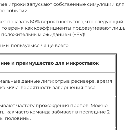
тые игроки запускают собственные симуляции для
ро-событий.
т показать 60% вероятность того, что следующий
 в то время как коэффициенты подразумевают лишь
а с положительным ожиданием (+EV)!
 мы пользуемся чаще всего:
ние и преимущество для микроставок
альные данные лиги: отрыв ресивера, время
ка мяча, вероятность завершения паса.
ывают частоту прохождения пропов. Можно
ть, как часто команда забивает в последние 2
ы половины.