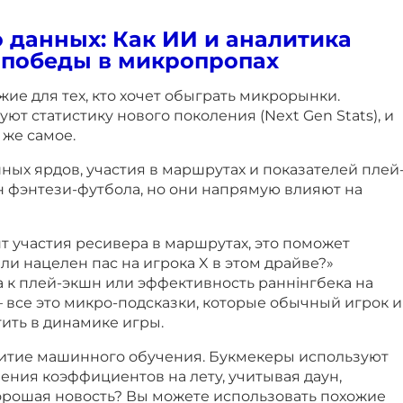
 данных: Как ИИ и аналитика
 победы в микропропах
ие для тех, кто хочет обыграть микрорынки.
т статистику нового поколения (Next Gen Stats), и
 же самое.
ых ярдов, участия в маршрутах и показателей плей
н фэнтези-футбола, но они напрямую влияют на
т участия ресивера в маршрутах, это поможет
 ли нацелен пас на игрока X в этом драйве?»
 к плей-экшн или эффективность раннінгбека на
 все это микро-подсказки, которые обычный игрок и
ить в динамике игры.
итие машинного обучения. Букмекеры используют
ния коэффициентов на лету, учитывая даун,
Хорошая новость? Вы можете использовать похожие