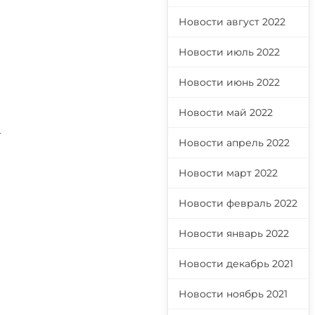
Новости август 2022
Новости июль 2022
Новости июнь 2022
Новости май 2022
-
Новости апрель 2022
Новости март 2022
Новости февраль 2022
Новости январь 2022
Новости декабрь 2021
Новости ноябрь 2021