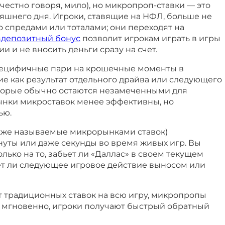
 честно говоря, мило), но микропроп-ставки — это
яшнего дня. Игроки, ставящие на НФЛ, больше не
 спредами или тоталами; они переходят на
здепозитный бонус
позволит игрокам играть в игры
и и не вносить деньги сразу на счет.
специфичные пари на крошечные моменты в
ие как результат отдельного драйва или следующего
оторые обычно остаются незамеченными для
Рынки микроставок менее эффективны, но
ью.
кже называемые микрорынками ставок)
нуты или даже секунды во время живых игр. Вы
лько на то, забьет ли «Даллас» в своем текущем
удет ли следующее игровое действие выносом или
от традиционных ставок на всю игру, микропропы
 мгновенно, игроки получают быстрый обратный