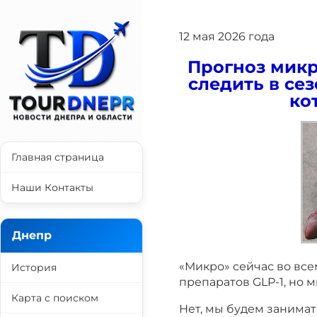
12 мая 2026 года
Прогноз микр
следить в се
ко
Главная страница
Наши Контакты
Днепр
«Микро» сейчас во все
История
препаратов GLP-1, но м
Карта с поиском
Нет, мы будем занима