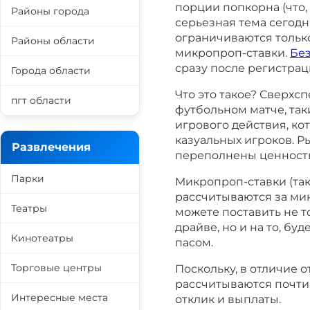
порции попкорна (что,
Районы города
серьезная тема сегодн
ограничиваются только
Районы области
микропроп-ставки.
Бе
сразу после регистраци
Города области
Что это такое? Сверх
пгт области
футбольном матче, так
игрового действия, к
казуальных игроков. 
Развлечения
переполнены ценност
Парки
Микропроп-ставки (та
рассчитываются за ми
Театры
можете поставить не то
драйве, но и на то, б
Кинотеатры
пасом.
Торговые центры
Поскольку, в отличие 
рассчитываются почти
Интересные места
отклик и выплаты.