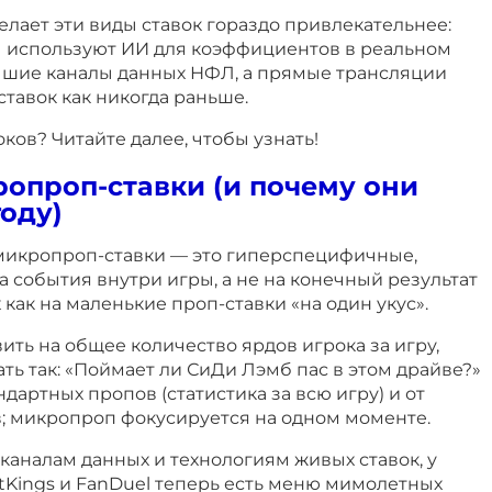
елает эти виды ставок гораздо привлекательнее:
 используют ИИ для коэффициентов в реальном
чшие каналы данных НФЛ, а прямые трансляции
тавок как никогда раньше.
оков? Читайте далее, чтобы узнать!
ропроп-ставки (и почему они
году)
 микропроп-ставки — это гиперспецифичные,
 события внутри игры, а не на конечный результат
 как на маленькие проп-ставки «на один укус».
вить на общее количество ярдов игрока за игру,
ть так: «Поймает ли СиДи Лэмб пас в этом драйве?»
дартных пропов (статистика за всю игру) и от
; микропроп фокусируется на одном моменте.
аналам данных и технологиям живых ставок, у
tKings и FanDuel теперь есть меню мимолетных