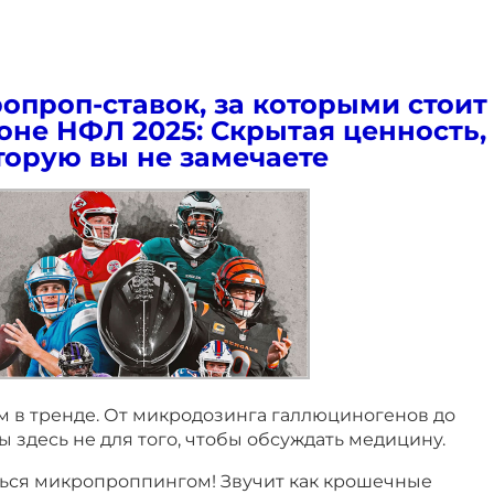
опроп-ставок, за которыми стоит
зоне НФЛ 2025: Скрытая ценность,
торую вы не замечаете
м в тренде. От микродозинга галлюциногенов до
ы здесь не для того, чтобы обсуждать медицину.
ться микропроппингом! Звучит как крошечные