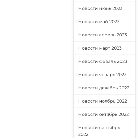
Новости июнь 2023
Новости май 2023
Новости апрель 2023
Новости март 2023
Новости феваль 2023
Новости январь 2023
Новости декабрь 2022
Новости ноябрь 2022
Новости октябрь 2022
Новости сентябрь
2022