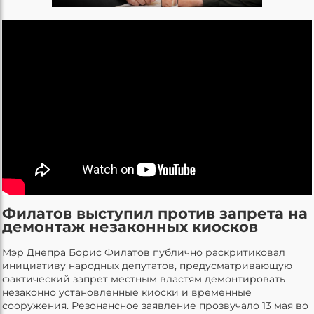
Филатов выступил против запрета на
демонтаж незаконных киосков
Мэр Днепра Борис Филатов публично раскритиковал
инициативу народных депутатов, предусматривающую
фактический запрет местным властям демонтировать
незаконно установленные киоски и временные
сооружения. Резонансное заявление прозвучало 13 мая во