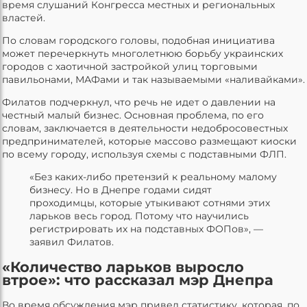
время слушаний Конгресса местных и региональных
властей.
По словам городского головы, подобная инициатива
может перечеркнуть многолетнюю борьбу украинских
городов с хаотичной застройкой улиц торговыми
павильонами, МАФами и так называемыми «наливайками».
Филатов подчеркнул, что речь не идет о давлении на
честный малый бизнес. Основная проблема, по его
словам, заключается в деятельности недобросовестных
предпринимателей, которые массово размещают киоски
по всему городу, используя схемы с подставными ФЛП.
«Без каких-либо претензий к реальному малому
бизнесу. Но в Днепре годами сидят
проходимцы, которые утыкивают сотнями этих
ларьков весь город. Потому что научились
регистрировать их на подставных ФОПов», —
заявил Филатов.
«Количество ларьков выросло
втрое»: что рассказал мэр Днепра
Во время обсуждения мэр привел статистику, которая, по