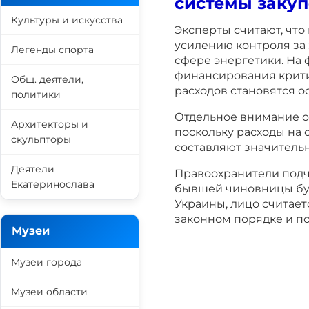
системы закуп
Культуры и искусства
Эксперты считают, что
усилению контроля за
Легенды спорта
сфере энергетики. На
финансирования крит
Общ. деятели,
расходов становятся 
политики
Отдельное внимание с
Архитекторы и
поскольку расходы на 
скульпторы
составляют значитель
Деятели
Правоохранители подч
Екатеринослава
бывшей чиновницы буд
Украины, лицо считает
законном порядке и п
Музеи
Музеи города
Музеи области