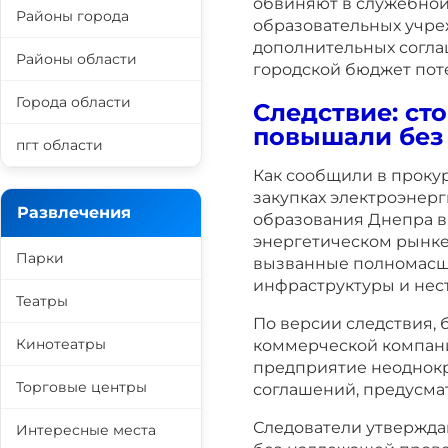
обвиняют в служебной
Районы города
образовательных учре
дополнительных согла
Районы области
городской бюджет поте
Города области
Следствие: ст
повышали без
пгт области
Как сообщили в прокур
закупках электроэнерг
Развлечения
образования Днепра в 
энергетическом рынке
Парки
вызванные полномасш
инфраструктуры и нес
Театры
По версии следствия,
Кинотеатры
коммерческой компан
предприятие неоднок
Торговые центры
соглашений, предусм
Следователи утвержда
Интересные места