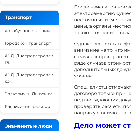
После начала полном
электроэнергию сущест
Транспорт
постоянных изменений
цены, а органы местн
Автобусные станции
заключать новые согл
Городской транспорт
Однако эксперты в сф
внимание на то, что 
Ж. Д. Днепропетровск-
самых распространенн
гл.
ряде случаев стоимос
дополнительных докум
Ж. Д. Днепропетровск-
уровня.
юж.
Специалисты отмечают,
договоре только при 
Электрички Дн-вск-гл.
подтверждающих докум
проверять расчеты по
Расписание аэропорт
напрямую влияют на г
Дело может ст
Знаменитые люди