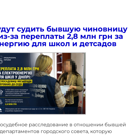
удут судить бывшую чиновницу
из-за переплаты 2,8 млн грн за
нергию для школ и детсадов
досудебное расследование в отношении бывшей
департаментов городского совета, которую