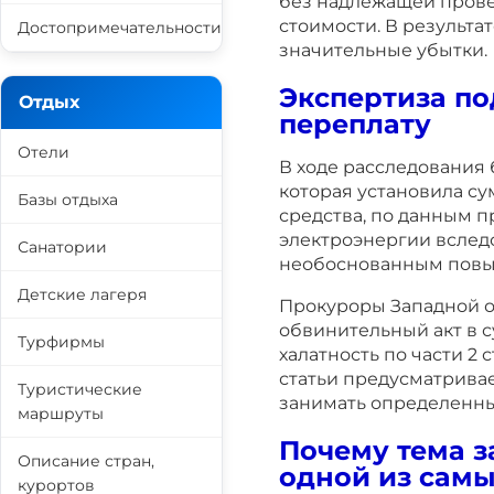
без надлежащей пров
стоимости. В результ
Достопримечательности
значительные убытки.
Экспертиза п
Отдых
переплату
Отели
В ходе расследования
которая установила су
Базы отдыха
средства, по данным 
электроэнергии вслед
Санатории
необоснованным повы
Детские лагеря
Прокуроры Западной 
обвинительный акт в 
Турфирмы
халатность по части 2 
статьи предусматрива
Туристические
занимать определенны
маршруты
Почему тема з
Описание стран,
одной из сам
курортов