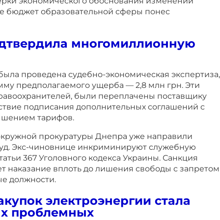
ерки экономического обоснования изменений
ате бюджет образовательной сферы понес
одтвердила многомиллионную
 была проведена судебно-экономическая экспертиза,
мму предполагаемого ущерба — 2,8 млн грн. Эти
правоохранителей, были переплачены поставщику
ствие подписания дополнительных соглашений с
шением тарифов.
окружной прокуратуры Днепра уже направили
суд. Экс-чиновнице инкриминируют служебную
статьи 367 Уголовного кодекса Украины. Санкция
ет наказание вплоть до лишения свободы с запретом
е должности.
акупок электроэнергии стала
ых проблемных