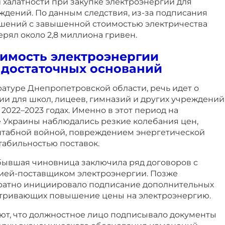
 халатности при закупке электроэнергии для
ждений. По данным следствия, из-за подписания
шений с завышенной стоимостью электричества
рял около 2,8 миллиона гривен.
оимость электроэнергии
 достаточных оснований
атуре Днепропетровской области, речь идет о
ии для школ, лицеев, гимназий и других учреждений
2022–2023 годах. Именно в этот период на
 Украины наблюдались резкие колебания цен,
табной войной, повреждением энергетической
табильностью поставок.
 бывшая чиновница заключила ряд договоров с
ией-поставщиком электроэнергии. Позже
ратно инициировало подписание дополнительных
атривающих повышение цены на электроэнергию.
ют, что должностное лицо подписывало документы