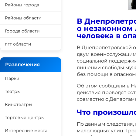
Районы города
Районы области
В Днепропетро
о незаконном
Города области
человека в оп
пгт области
В Днепропетровской о
двум военнослужащим 
социальной поддержки 
Развлечения
лишении свободы мужч
без помощи в опасном
Парки
Об этом сообщили в Н
Театры
действия проводят со
совместно с Департам
Кинотеатры
Что произошл
Торговые центры
По данным следствия,
малолюдных улиц. Тро
Интересные места