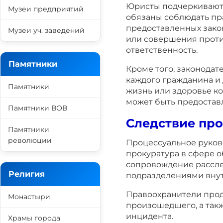
Юристы подчеркивают, 
Музеи предприятий
обязаны соблюдать пра
предоставленных зак
Музеи уч. заведений
или совершения проти
ответственность.
Памятники
Кроме того, законода
каждого гражданина и
Памятники
жизнь или здоровье ко
может быть предоставл
Памятники ВОВ
Следствие пр
Памятники
революции
Процессуальное руков
прокуратура в сфере 
сопровождение рассле
Религия
подразделениями внут
Правоохранители прод
Монастыри
произошедшего, а такж
инцидента.
Храмы города