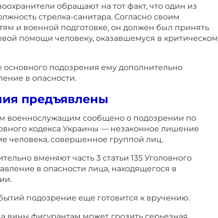
охранители обращают на тот факт, что один из
лжность стрелка-санитара. Согласно своим
ям и военной подготовке, он должен был принять
рвой помощи человеку, оказавшемуся в критическом
 основного подозрения ему дополнительно
ение в опасности.
ния предъявлены
ум военнослужащим сообщено о подозрении по
оловного кодекса Украины — незаконное лишение
е человека, совершенное группой лиц.
тельно вменяют часть 3 статьи 135 Уголовного
авление в опасности лица, находящегося в
ии.
бытий подозрение еще готовится к вручению.
ва вины фигурантам может грозить серьезная