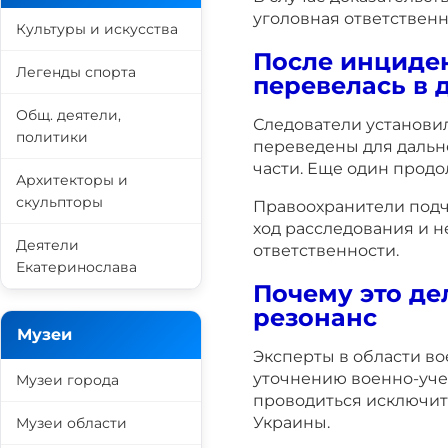
уголовная ответственн
Культуры и искусства
После инциде
Легенды спорта
перевелась в 
Общ. деятели,
Следователи установи
политики
переведены для дальн
части. Еще один продо
Архитекторы и
скульпторы
Правоохранители подче
ход расследования и 
Деятели
ответственности.
Екатеринослава
Почему это д
резонанс
Музеи
Эксперты в области в
уточнению военно-уч
Музеи города
проводиться исключит
Украины.
Музеи области