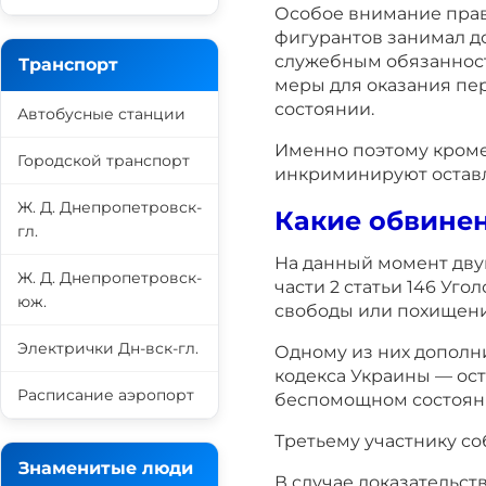
Особое внимание право
фигурантов занимал до
служебным обязанност
Транспорт
меры для оказания пе
состоянии.
Автобусные станции
Именно поэтому кроме
Городской транспорт
инкриминируют оставл
Ж. Д. Днепропетровск-
Какие обвине
гл.
На данный момент дв
Ж. Д. Днепропетровск-
части 2 статьи 146 Уг
юж.
свободы или похищени
Электрички Дн-вск-гл.
Одному из них дополни
кодекса Украины — ост
Расписание аэропорт
беспомощном состоян
Третьему участнику со
Знаменитые люди
В случае доказательст