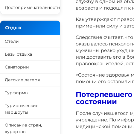
службу в одном из об
Достопримечательности
возраста и подошли к 
Как утверждают право
применили силу и зат
Отдых
Следствие считает, ч
Отели
оказывалось психолог
мужчины резко ухудшил
Базы отдыха
или доставить его в б
правоохранителей, ост
Санатории
«Состояние здоровья 
Детские лагеря
помощи его оставили 
Потерпевшего
Турфирмы
состоянии
Туристические
маршруты
После случившегося м
учреждение. По инфор
Описание стран,
медицинской помощи.
курортов