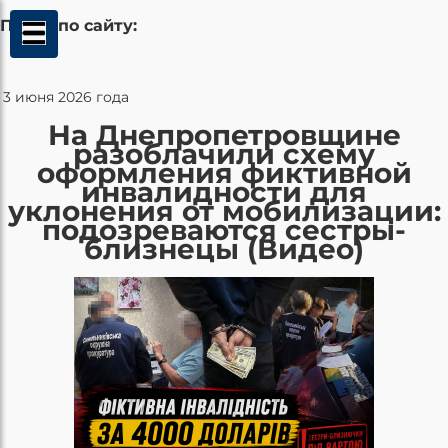
Поиск по сайту:
3 июня 2026 года
На Днепропетровщине
разоблачили схему
оформления фиктивной
инвалидности для
уклонения от мобилизации:
подозреваются сестры-
близнецы (Видео)