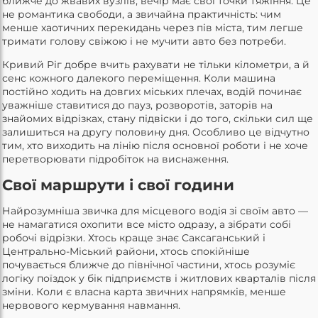
ближче до жвавих вузлів, вечір має свої точки тяжіння. Це
не романтика свободи, а звичайна практичність: чим
менше хаотичних перекидань через пів міста, тим легше
тримати голову свіжою і не мучити авто без потреби.
Кривий Ріг добре вчить рахувати не тільки кілометри, а й
сенс кожного далекого переміщення. Коли машина
постійно ходить на довгих міських плечах, водій починає
уважніше ставитися до пауз, розворотів, заторів на
знайомих відрізках, стану підвіски і до того, скільки сил ще
залишиться на другу половину дня. Особливо це відчутно
тим, хто виходить на лінію після основної роботи і не хоче
перетворювати підробіток на виснаження.
Свої маршрути і свої години
Найрозумніша звичка для місцевого водія зі своїм авто —
не намагатися охопити все місто одразу, а зібрати собі
робочі відрізки. Хтось краще знає Саксаганський і
Центрально-Міський райони, хтось спокійніше
почувається ближче до північної частини, хтось розуміє
логіку поїздок у бік підприємств і житлових кварталів після
зміни. Коли є власна карта звичних напрямків, менше
нервового кермування навмання.