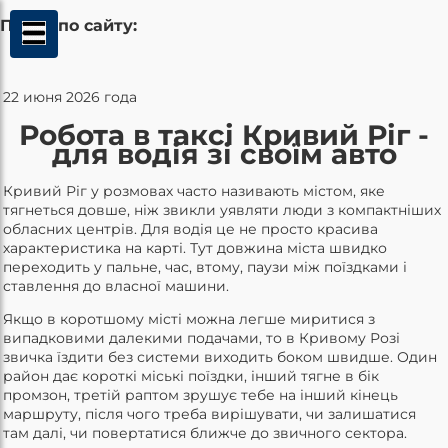
Поиск по сайту:
22 июня 2026 года
Робота в таксі Кривий Ріг -
для водія зі своїм авто
Кривий Ріг у розмовах часто називають містом, яке
тягнеться довше, ніж звикли уявляти люди з компактніших
обласних центрів. Для водія це не просто красива
характеристика на карті. Тут довжина міста швидко
переходить у пальне, час, втому, паузи між поїздками і
ставлення до власної машини.
Якщо в коротшому місті можна легше миритися з
випадковими далекими подачами, то в Кривому Розі
звичка їздити без системи виходить боком швидше. Один
район дає короткі міські поїздки, інший тягне в бік
промзон, третій раптом зрушує тебе на інший кінець
маршруту, після чого треба вирішувати, чи залишатися
там далі, чи повертатися ближче до звичного сектора.