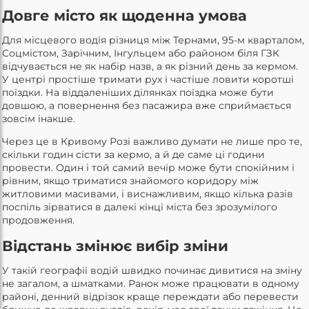
Довге місто як щоденна умова
Для місцевого водія різниця між Тернами, 95-м кварталом,
Соцмістом, Зарічним, Інгульцем або районом біля ГЗК
відчувається не як набір назв, а як різний день за кермом.
У центрі простіше тримати рух і частіше ловити коротші
поїздки. На віддаленіших ділянках поїздка може бути
довшою, а повернення без пасажира вже сприймається
зовсім інакше.
Через це в Кривому Розі важливо думати не лише про те,
скільки годин сісти за кермо, а й де саме ці години
провести. Один і той самий вечір може бути спокійним і
рівним, якщо триматися знайомого коридору між
житловими масивами, і виснажливим, якщо кілька разів
поспіль зірватися в далекі кінці міста без зрозумілого
продовження.
Відстань змінює вибір зміни
У такій географії водій швидко починає дивитися на зміну
не загалом, а шматками. Ранок може працювати в одному
районі, денний відрізок краще переждати або перевести