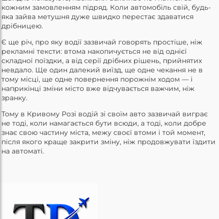
кожним замовленням підряд. Коли автомобіль свій, будь-
яка зайва метушня дуже швидко перестає здаватися
дрібницею.
Є ще річ, про яку водії зазвичай говорять простіше, ніж
рекламні тексти: втома накопичується не від однієї
складної поїздки, а від серії дрібних рішень, прийнятих
невдало. Ще один далекий виїзд, ще одне чекання не в
тому місці, ще одне повернення порожнім ходом — і
наприкінці зміни місто вже відчувається важчим, ніж
зранку.
Тому в Кривому Розі водій зі своїм авто зазвичай виграє
не тоді, коли намагається бути всюди, а тоді, коли добре
знає свою частину міста, межу своєї втоми і той момент,
після якого краще закрити зміну, ніж продовжувати їздити
на автоматі.