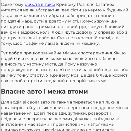
Саме тому
робота в таксі
Кривому Розі для багатьох
читається не як абстрактна ідея сісти за кермо у будь-який
час, а як можливість вибрати собі придатні години і
придатні маршрути в довгому місті. Комусь зручніше
виходити рано і тримати ранковий рух, комусь ближчий
вечірній відрізок, коли люди їдуть додому, у справах або з
центру в спальні райони. Суть не в красивій схемі, а в
тому, щоб графік не ламав ні день, ні машину.
Тут добре працює звичайне міське спостереження. Якщо
водій бачить, що після кількох поїздок його стабільно
відносить у частину міста, де йому незручно
продовжувати, значить, треба міняти часовий відрізок або
звичну точку старту. У Кривому Розі це дає більше користі,
ніж спроба терпіти невдалий сценарій тижнями.
Власне авто і межа втоми
Для водія зі своїм авто питання впирається не тільки в
пасажирів, а й у те, як машина переносить щоденне міське
навантаження. Довгі переїзди, зупинки, розвороти,
неідеальне покриття на окремих ділянках, поїздки між
житловими масивами і промисловими напрямками
швидко показують, наскільки важливо не гнатися за