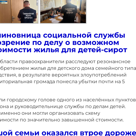
 чиновница социальной службы
озрение по делу о возможном
имости жилья для детей-сирот
бласти правоохранители расследуют резонансное
обретением жилья для детского дома семейного тип
дствия, в результате вероятных злоупотреблений
иториальная громада понесла убытки почти на 5
и городскому голове одного из населённых пунктов
она и руководительнице службы по делам детей.
о именно они могли организовать схему
мости по значительно завышенной стоимости.
ой семьи оказался втрое дорож