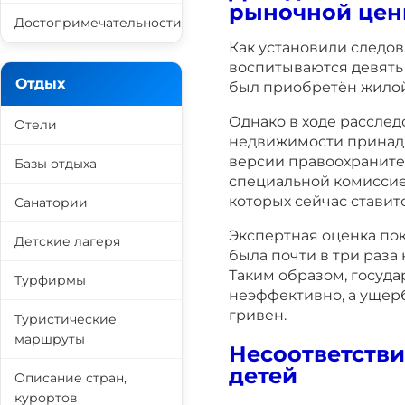
рыночной це
Достопримечательности
Как установили следова
воспитываются девять 
Отдых
был приобретён жилой
Однако в ходе рассле
Отели
недвижимости принадл
версии правоохраните
Базы отдыха
специальной комиссие
которых сейчас ставит
Санатории
Экспертная оценка пок
Детские лагеря
была почти в три раза
Таким образом, госуд
Турфирмы
неэффективно, а ущер
гривен.
Туристические
маршруты
Несоответств
детей
Описание стран,
курортов