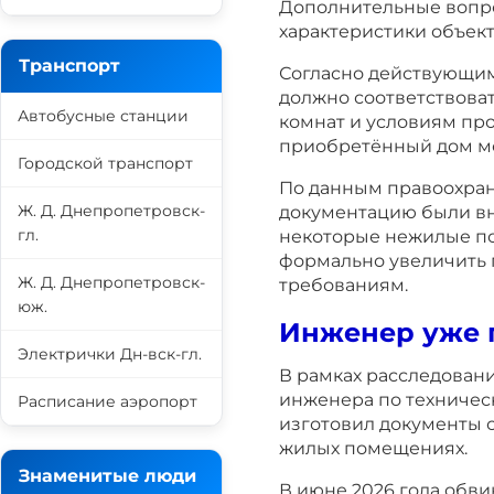
Дополнительные вопро
характеристики объект
Транспорт
Согласно действующим
должно соответствова
Автобусные станции
комнат и условиям про
приобретённый дом мо
Городской транспорт
По данным правоохрани
Ж. Д. Днепропетровск-
документацию были вн
гл.
некоторые нежилые по
формально увеличить 
Ж. Д. Днепропетровск-
требованиям.
юж.
Инженер уже 
Электрички Дн-вск-гл.
В рамках расследовани
инженера по техническ
Расписание аэропорт
изготовил документы 
жилых помещениях.
Знаменитые люди
В июне 2026 года обв