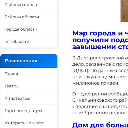
Районы города
Районы области
Города области
Мэр города и
получили под
пгт области
завышении сто
В Днепропетровской о
Развлечения
дело, связанное с при
(ДДСТ). По данным сле
Парки
при закупке дома терр
миллионов гривен.
Театры
О подозрении сообщил
Кинотеатры
Синельниковского рай
Следствие считает, чт
Торговые центры
приобретения недвижи
Интересные места
Дом для больш