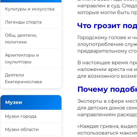
направлен в суд. След
Культуры и искусства
которые могли быть п
Легенды спорта
Что грозит п
Общ. деятели,
Городскому голове и 
политики
злоупотребление слу
предварительному сго
Архитекторы и
скульпторы
В настоящее время про
наложении ареста на 
Деятели
для возможного возме
Екатеринослава
Почему подоб
Эксперты в сфере мест
Музеи
для детских домов сем
направлениям расходо
Музеи города
«Каждая гривна, выдел
Музеи области
использоваться макси