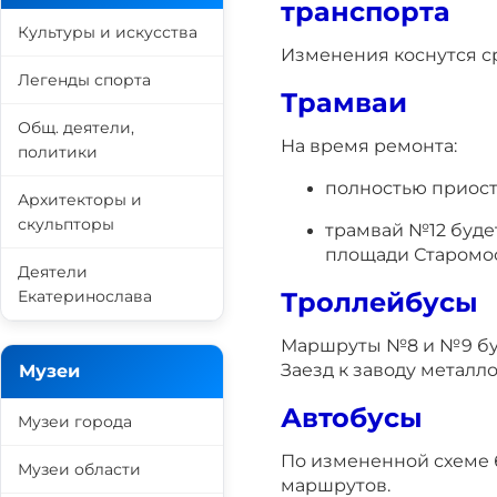
транспорта
Культуры и искусства
Изменения коснутся с
Легенды спорта
Трамваи
Общ. деятели,
На время ремонта:
политики
полностью приост
Архитекторы и
скульпторы
трамвай №12 буде
площади Старомос
Деятели
Троллейбусы
Екатеринослава
Маршруты №8 и №9 буд
Заезд к заводу металл
Музеи
Автобусы
Музеи города
По измененной схеме б
Музеи области
маршрутов.