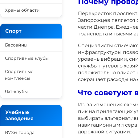
Почему прово
Храмы области
Перекресток проспект
Запорожцев является 
части Днепра. Ежедне
Спорт
транспорта и тысячи а
Бассейны
Специалисты отмечают
инфраструктуры позво
Спортивные клубы
уровень вибрации, сни
службы путевого хозяй
Спортивные
положительно влияет 
комплексы
сокращает расходы на 
Что советуют 
Яхт-клубы
Из-за изменения схем
пик на прилегающих у
Учебные
выбирать альтернатив
заведения
навигационными серв
дорожной ситуации.
ВУЗы города