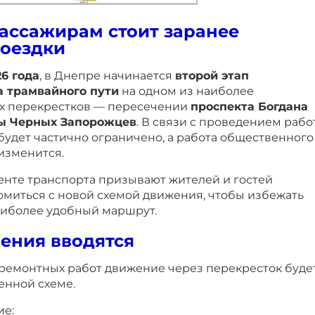
ассажирам стоит заранее
поездки
26 года
, в Днепре начинается
второй этап
а трамвайного пути
на одном из наиболее
х перекрестков — пересечении
проспекта Богдана
ы Черных Запорожцев
. В связи с проведением рабо
будет частично ограничено, а работа общественного
изменится.
енте транспорта призывают жителей и гостей
омиться с новой схемой движения, чтобы избежать
аиболее удобный маршрут.
ения вводятся
ремонтных работ движение через перекресток буде
енной схеме.
ие: