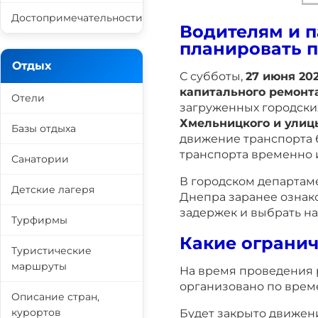
Достопримечательности
Водителям и п
планировать 
Отдых
С субботы,
27 июня 20
капитального ремонт
Отели
загруженных городски
Хмельницкого и улиц
Базы отдыха
движение транспорта 
транспорта временно 
Санатории
В городском департам
Детские лагеря
Днепра заранее ознак
задержек и выбрать н
Турфирмы
Какие огранич
Туристические
маршруты
На время проведения 
организовано по врем
Описание стран,
курортов
Будет закрыто движен