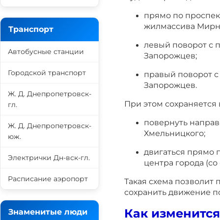
прямо по проспек
жилмассива Мирн
Транспорт
левый поворот с 
Автобусные станции
Запорожцев;
Городской транспорт
правый поворот с
Запорожцев.
Ж. Д. Днепропетровск-
При этом сохраняется
гл.
повернуть направ
Ж. Д. Днепропетровск-
Хмельницкого;
юж.
двигаться прямо 
Электрички Дн-вск-гл.
центра города (со
Расписание аэропорт
Такая схема позволит 
сохранить движение п
Как изменится
Знаменитые люди