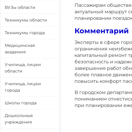
Пассажирам обществен
ВУЗы области
актуальный маршрут св
планировании поездок
Техникумы области
Комментарий
Техникумы города
Эксперты в сфере гор
Медицинская
ограничения неизбежн
академия
капитальный ремонт т
безопасность и надеж
Училища, лицеи
завершения работ обн
области
более плавное движен
повысить комфорт пас
Училища, лицеи
города
В городском департам
пониманием отнестись
Школы города
при планировании еже
Дошкольные
учреждения