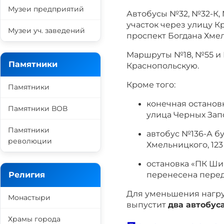
Музеи предприятий
Автобусы №32, №32-К,
участок через улицу 
Музеи уч. заведений
проспект Богдана Хме
Маршруты №18, №55 и 
Памятники
Краснопольскую.
Кроме того:
Памятники
конечная останов
Памятники ВОВ
улица Черных Запо
Памятники
автобус №136-А бу
революции
Хмельницкого, 12
остановка «ПК Ши
перенесена перед
Религия
Для уменьшения нагру
Монастыри
выпустит
два автобус
Храмы города