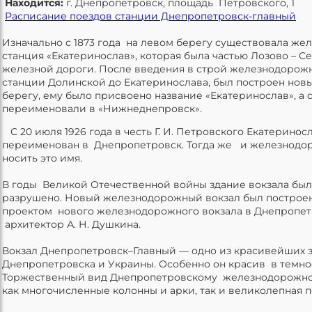
Находится:
г. Днепропетровск, площадь Петровского, 1
Расписание поездов станции Днепропетровск-главный
Изначально с 1873 года на левом берегу существовала ж
станция «Екатеринослав», которая была частью Лозово – С
железной дороги. После введения в строй железнодорож
станции Долинской до Екатеринослава, был построен новы
берегу, ему было присвоено название «Екатеринослав», а 
переименовали в «Нижнеднепровск».
С 20 июля 1926 года в честь Г. И. Петровского Екатеринос
переименован в Днепропетровск. Тогда же и железнодор
носить это имя.
В годы Великой Отечественной войны здание вокзала бы
разрушено. Новый железнодорожный вокзал был построен в
проектом нового железнодорожного вокзала в Днепропет
архитектор А. Н. Душкина.
Вокзал Днепропетровск–Главный — одно из красивейших 
Днепропетровска и Украины. Особенно он красив в темное
Торжественный вид Днепропетровскому железнодорожно
как многочисленные колонны и арки, так и великолепная п