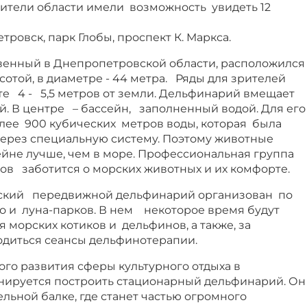
ители области имели возможность увидеть 12
тровск, парк Глобы, проспект К. Маркса.
енный в Днепропетровской области, расположился
ысотой, в диаметре - 44 метра. Ряды для зрителей
е 4 - 5,5 метров от земли. Дельфинарий вмещает
й. В центре – бассейн, заполненный водой. Для его
ее 900 кубических метров воды, которая была
ерез специальную систему. Поэтому животные
ейне лучше, чем в море. Профессиональная группа
ов заботится о морских животных и их комфорте.
ский передвижной дельфинарий организован по
о и луна-парков. В нем некоторое время будут
 морских котиков и дельфинов, а также, за
водиться сеансы дельфинотерапии.
го развития сферы культурного отдыха в
нируется построить стационарный дельфинарий. Он
ельной балке, где станет частью огромного