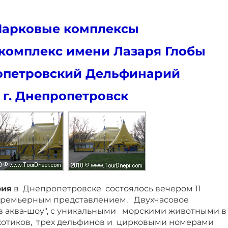
Парковые комплексы
комплекс имени Лазаря Глобы
опетровский Дельфинарий
г. Днепропетровск
рия
в Днепропетровске состоялось вечером 11
 премьерным представлением. Двухчасовое
в аква-шоу", с уникальными морскими животными в
х котиков, трех дельфинов и цирковыми номерами