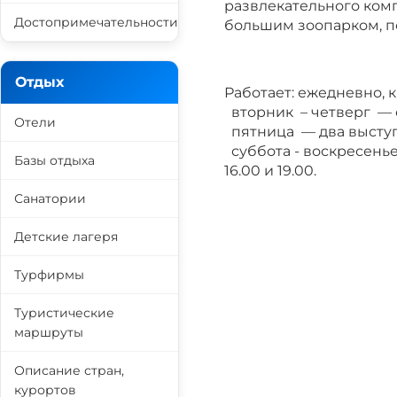
развлекательного ком
Достопримечательности
большим зоопарком, п
Отдых
Работает: ежедневно, 
вторник – четверг — од
Отели
пятница — два выступле
суббота - воскресенье
Базы отдыха
16.00 и 19.00.
Санатории
Детские лагеря
Турфирмы
Туристические
маршруты
Описание стран,
курортов