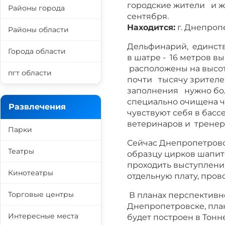
городские жители и ж
Районы города
сентября.
Находится:
г. Днепропе
Районы области
Дельфинарий, единств
Города области
в шатре - 16 метров в
расположены на высот
пгт области
почти тысячу зрителе
заполнения нужно бол
специально очищена ч
Развлечения
чувствуют себя в басс
ветеринаров и тренер
Парки
Сейчас Днепропетров
Театры
образцу цирков шапит
проходить выступления
Кинотеатры
отдельную плату, про
Торговые центры
В планах перспективно
Днепропетровске, пла
Интересные места
будет построен в Тонн