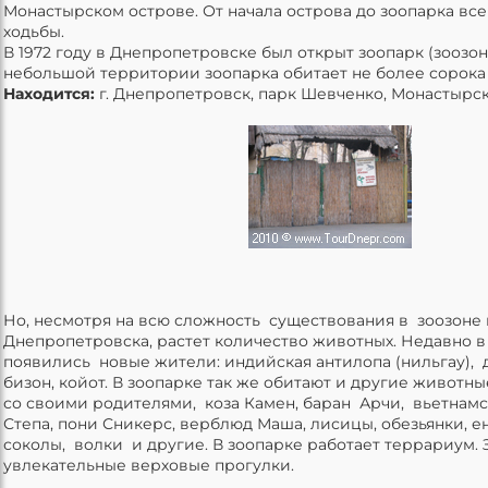
Монастырском острове. От начала острова до зоопарка все
ходьбы.
В 1972 году в Днепропетровске был открыт зоопарк (зоозон
небольшой территории зоопарка обитает не более сорок
Находится:
г. Днепропетровск, парк Шевченко, Монастырск
Но, несмотря на всю сложность существования в зоозоне 
Днепропетровска, растет количество животных. Недавно в
появились новые жители: индийская антилопа (нильгау), д
бизон, койот. В зоопарке так же обитают и другие животн
со своими родителями, коза Камен, баран Арчи, вьетнам
Степа, пони Сникерс, верблюд Маша, лисицы, обезьянки, 
соколы, волки и другие. В зоопарке работает террариум.
увлекательные верховые прогулки.