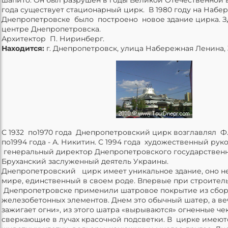
года существует стационарный цирк. В 1980 году на Набе
Днепропетровске было построено новое здание цирка. З
центре Днепропетровска.
Архитектор П. Ниринберг.
Находится:
г. Днепропетровск, улица Набережная Ленина, 
С 1932 по1970 года Днепропетровский цирк возглавлял Ф.
по1994 года - А. Никитин. С 1994 года художественный рук
генеральный директор Днепропетровского государственно
Бруханский заслуженный деятель Украины.
Днепропетровский цирк имеет уникальное здание, оно не
мире, единственный в своем роде. Впервые при строител
Днепропетровске применили шатровое покрытие из сбо
железобетонных элементов. Днем это обычный шатер, а ве
зажигает огни», из этого шатра «вырываются» огненные че
сверкающие в лучах красочной подсветки. В цирке имею