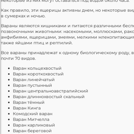
некоторые из них могут оставаться под водой около часа.
Как правило, эти ящерицы активны днем, но некоторые в
в сумерках и ночью.
Вараны являются хищниками и питаются различными бес
позвоночными животными: насекомыми, моллюсками, рако
амфибиями, ящерицами, змеями, мелкими млекопитающим
также яйцами птиц и рептилий.
Все вараны принадлежат к одному биологическому роду, 
почти 70 видов.
Варан кольцехвостый
Варан короткохвостый
Варан линейчатый
Варан пустынный
Варан центральноавстралийский
Варан длиннохвостый скальный
Варан тёмный
Варан Кинга
Комодский варан
Варан Митчелла
Варан карликовый
Варан береговой