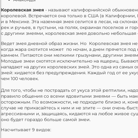
Королевская змея
- называют калифорнийской обыкновен
королевой. Встречается она только в США (в Калифорнии, 
и в Мексике. Эта наземная змея селится в лесах, на склонах 
рек и ручьев, в пустыни, на полях, окраинах поселков и г
с другими змеями, королевская змея довольно небольшая 
Ведет змея дневной образ жизни. Но Королевская змея не
когда жара охотится может по ночам, а днем прячется под
камнем. Питаются они мелкими грызунами, другими змея
Молодые змеи охотятся исключительно на ящериц. Бывают 
нападают на других королевских змей. Это одна из самых 
змей: кидается без предупреждения. Каждый год от ее уку
чем 100 человек.
Для того, чтобы не пострадать от укуса этой рептилии, над
правило общения со всеми ядовитыми змеями — быть ма
осторожным. По возможности, не подходите близко и, коне
случае не прикасайтесь к ним и не злите — они очень быст
агрессивными и, защищаясь, кидаются на любое живое су
оно будет гораздо больше самой змеи.
Насчитывает 9 видов: