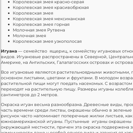
Королевская змея красно-серая
Королевская змея красивобрюхая
Королевская змея
Королевская змея мексиканская
Королевская змея горная
Молочная змея Рутвена
Молочная змея
Королевская змея узкополосая
Игуана
— семейство ящериц, к семейству игуановых относ
видов. Игуановые распространены в Северной, Централь
Америке, на Антильских, Галапагосских островах и остров
Все игуановые являются растительноядными животными,
основном листьями, цветами и фруктами. В молодом возра
растительной пищи могут поедать насекомых. С возрастом
переходят на растительную пищу. Размеры игуаны колеблят
сантиметров до 2 метров.
Окраска игуан весьма разнообразна. Древесные виды, п
часть времени среди листвы, окрашены обычно в зеленые 
рисунок часто напоминает поперечные жилки листьев, как
южноамериканской игуаны. Пустынные игуаны окрашены 
окружающей местности, причем эта окраска подвержена 
изменчивости даже у особей одного вида и зависит от хара