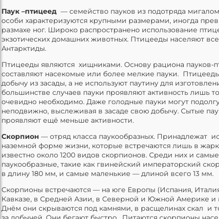
Паук –птицеед
— семейство пауков из подотряда мигало
особи характеризуются крупными размерами, иногда пре
размахе ног. Широко распространено использование птиц
экзотических домашних животных. Птицееды населяют все
Антарктиды.
Птицееды являются хищниками. Основу рациона пауков-
составляют насекомые или более мелкие пауки. Птицеед
добычу из засады, а не используют паутину для изготовлен
большинстве случаев пауки проявляют активность лишь тог
очевидно необходимо. Даже голодные пауки могут подолг
неподвижно, выслеживая в засаде свою добычу. Сытые паук
проявляют ещё меньше активности.
Скорпион
— отряд класса паукообразных. Принадлежат и
наземной форме жизни, которые встречаются лишь в жарки
известно около 1200 видов скорпионов. Среди них и самы
паукообразные, такие как гвинейский императорский ско
в длину 180 мм, и самые маленькие — длиной всего 13 мм.
Скорпионы встречаются — на юге Европы (Испания, Италия)
Кавказе, в Средней Азии, в Северной и Южной Америке и 
Днём они скрываются под камнями, в расщелинах скал и т
за добычей. Они бегают быстро. Питаются скорпионы нас