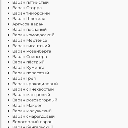
Варан пятнистый
Варан Сторра
Варан тиморский
Варан Шлегеля
Аргусов варан
Варан песчаный
Варан комодосский
Варан Мертенса
Варан гигантский
Варан Розенберга
Варан Спенсера
Варан пёстрый
Варан Куминга
Варан полосатый
Варан Грея
Варан крокодиловый
Варан синехвостый
Варан мангровый
Варан розовогорлый
Варан Макрея
Варан молуккский
Варан смарагдовый
Белогорлый варан
Варан бенгальский