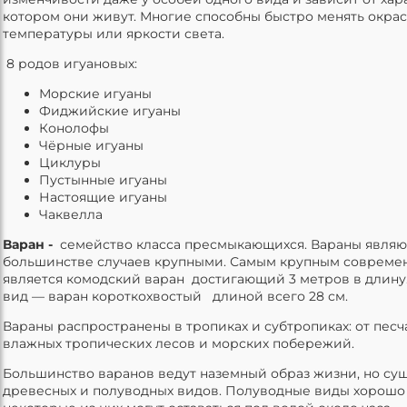
котором они живут. Многие способны быстро менять окрас
температуры или яркости света.
8 родов игуановых:
Морские игуаны
Фиджийские игуаны
Конолофы
Чёрные игуаны
Циклуры
Пустынные игуаны
Настоящие игуаны
Чаквелла
Варан -
семейство класса пресмыкающихся. Вараны являю
большинстве случаев крупными. Самым крупным совреме
является комодский варан достигающий 3 метров в длину
вид — варан короткохвостый длиной всего 28 см.
Вараны распространены в тропиках и субтропиках: от песч
влажных тропических лесов и морских побережий.
Большинство варанов ведут наземный образ жизни, но су
древесных и полуводных видов. Полуводные виды хорошо 