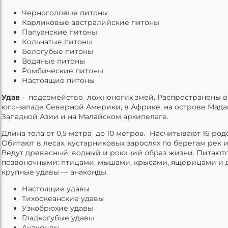
Черноголовые питоны
Карликовые австралийские питоны
Папуанские питоны
Кольчатые питоны
Белогубые питоны
Водяные питоны
Ромбические питоны
Настоящие питоны
Удав
- подсемейство ложноногих змей. Распространены в
юго-западе Северной Америки, в Африке, на острове Мада
Западной Азии и на Малайском архипелаге.
Длина тела от 0,5 метра до 10 метров. Насчитывают 16 родо
Обитают в лесах, кустарниковых зарослях по берегам рек и 
Ведут древесный, водный и роющий образ жизни. Питают
позвоночными: птицами, мышами, крысами, ящерицами и
крупные удавы — анаконды.
Настоящие удавы
Тихоокеанские удавы
Узкобрюхие удавы
Гладкогубые удавы
Анаконды