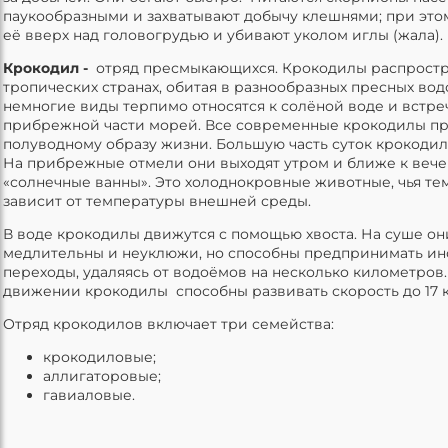
паукообразными и захватывают добычу клешнями; при эт
её вверх над головогрудью и убивают уколом иглы (жала).
Крокодил -
отряд пресмыкающихся. Крокодилы распростр
тропических странах, обитая в разнообразных пресных вод
немногие виды терпимо относятся к солёной воде и встре
прибрежной части морей. Все современные крокодилы п
полуводному образу жизни. Большую часть суток крокодил
На прибрежные отмели они выходят утром и ближе к вече
«солнечные ванны». Это холоднокровные животные, чья те
зависит от температуры внешней среды.
В воде крокодилы движутся с помощью хвоста. На суше он
медлительны и неуклюжи, но способны предпринимать ин
переходы, удаляясь от водоёмов на несколько километров
движении крокодилы способны развивать скорость до 17 к
Отряд крокодилов включает три семейства:
крокодиловые;
аллигаторовые;
гавиаловые.