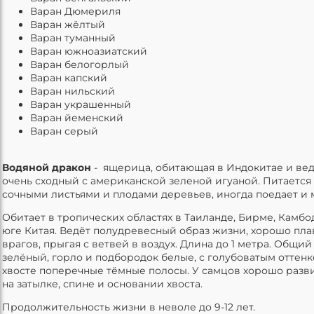
Варан Дюмериля
Варан жёлтый
Варан туманный
Варан южноазиатский
Варан белогорлый
Варан капский
Варан нильский
Варан украшенный
Варан йеменский
Варан серый
Водяной дракон
- ящерица, обитающая в Индокитае и вед
очень сходный с американской зеленой игуаной. Питаетс
сочными листьями и плодами деревьев, иногда поедает и 
Обитает в тропических областях в Таиланде, Бирме, Камбо
юге Китая. Ведёт полудревесный образ жизни, хорошо плав
врагов, прыгая с ветвей в воздух. Длина до 1 метра. Общий
зелёный, горло и подбородок белые, с голубоватым оттенк
хвосте поперечные тёмные полосы. У самцов хорошо разв
на затылке, спине и основании хвоста.
Продолжительность жизни в неволе до 9-12 лет.