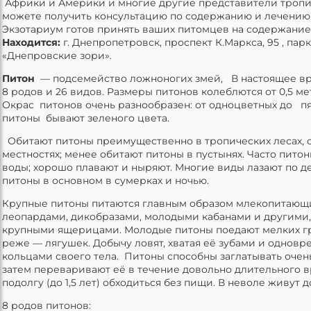
Африки и Америки и многие другие представители тропик
можете получить консультацию по содержанию и лечению
Экзотариум готов принять ваших питомцев на содержание
Находится:
г. Днепропетровск, проспект К.Маркса, 95 , парк
«Днепровские зори».
Питон
— подсемейство ложноногих змей, В настоящее вр
8 родов и 26 видов. Размеры питонов колеблются от 0,5 ме
Окрас питонов очень разнообразен: от одноцветных до п
питоны бывают зеленого цвета.
Обитают питоны преимущественно в тропических лесах, с
местностях; менее обитают питоны в пустынях. Часто пито
воды; хорошо плавают и ныряют. Многие виды лазают по д
питоны в основном в сумерках и ночью.
Крупные питоны питаются главным образом млекопитающ
леопардами, дикобразами, молодыми кабанами и другими,
крупными ящерицами. Молодые питоны поедают мелких гр
реже — лягушек. Добычу ловят, хватая её зубами и однов
кольцами своего тела. Питоны способны заглатывать очен
затем переваривают её в течение довольно длительного в
подолгу (до 1,5 лет) обходиться без пищи. В неволе живут до
8 родов питонов: