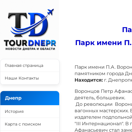
Па
Парк имени П.
Главная страница
Парк имени П.А. Воро
памятником города Дн
Наши Контакты
Находится:
г. Днепроп
Воронцов Петр Афанась
деятель, большевик.
Днепр
До революции Воронц
вагонных мастерских. 
История
издателем подпольной 
"III Интернационал". 
Карта с поиском
Афанасьевич стал зам