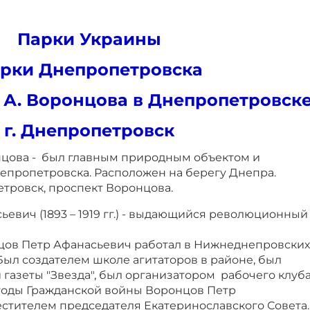
Парки Украины
рки Днепропетровска
 А. Воронцова в Днепропетровск
г. Днепропетровск
нцова - был главным природным объектом и
епропетровска. Расположен на берегу Днепра.
етровск, проспект Воронцова.
евич (1893 – 1919 гг.) - выдающийся революционный
ов Петр Афанасьевич работал в Нижнеднепровских
Был создателем школе агитаторов в районе, был
газеты "Звезда", был организатором рабочего клуб
В годы Гражданской войны Воронцов Петр
естителем председателя Екатеринославского Совета.