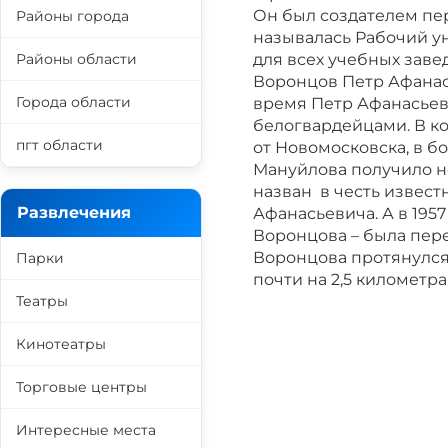
Он был создателем пе
Районы города
называлась Рабочий ун
Районы области
для всех учебных зав
Воронцов Петр Афанас
Города области
время Петр Афанасьев
белогвардейцами. В ко
пгт области
от Новомосковска, в б
Мануйлова получило н
назван в честь извес
Развлечения
Афанасьевича. А в 195
Воронцова – была пер
Воронцова протянулся
Парки
почти на 2,5 километра
Театры
Кинотеатры
Торговые центры
Интересные места