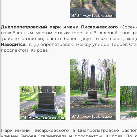
Днепропетровский парк имени Писаржевского
(Сосен
излюбленным местом отдыха горожан. В зеленой зоне, 
районе развилки, растет более двух тысяч: сосен, акаци
Находится:
г. Днепропетровск, между улицей Героев Ста
проспектом Кирова.
Парк имени Писаржевского в Днепропетровске расп
улицей Героев Сталинграда и проспектом Кирова. До к