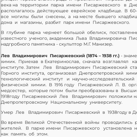
века на территории парка имени Писаржевского в Дн
располагалось действующее еврейское кладбище. В 60-7
все могилы были снесены, а на месте бывшего кладби
дома и магазины, разбит парк имени Писаржевского.
В глубине парка чернеет большой обелиск, поставлен
известного ученого, академика Льва Владимировича Пи
надгробного памятника - скульптор М.Г. Манизер.
Лев Владимирович Писаржевский (1874 – 1938 гг.)
- знам
химик. Приехав в Екатеринослав, сначала возглавлял к
институте. Затем Лев Владимирович Писаржевский ст
Горного института, организовал Днепропетровский хими
технологический институт и научно-исследовательский
физической химии. В 1916 году Писаржевский Л. В. ор
медсестер, которые потом были преобразованы в Высши
1918году Писаржевский Лев Владимирович положили н
Днепропетровскому Национальному университету.
Умер Лев Владимирович Писаржевский в 1938году в Дн
Во время Великой Отечественной войны проводились 
жителей. В парке имени Писаржевского установлена н
как память об этом.