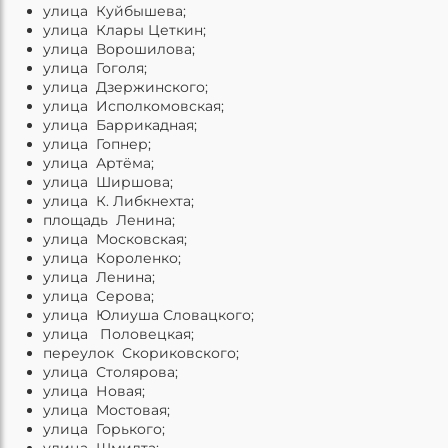
улица Куйбышева;
улица Клары Цеткин;
улица Ворошилова;
улица Гоголя;
улица Дзержинского;
улица Исполкомовская;
улица Баррикадная;
улица Гопнер;
улица Артёма;
улица Ширшова;
улица К. Либкнехта;
площадь Ленина;
улица Московская;
улица Короленко;
улица Ленина;
улица Серова;
улица Юлиуша Словацкого;
улица Половецкая;
переулок Скориковского;
улица Столярова;
улица Новая;
улица Мостовая;
улица Горького;
улица Шмидта;