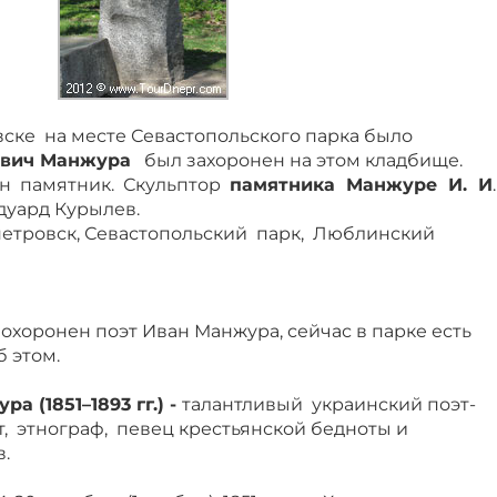
ске на месте Севастопольского парка было
ович Манжура
был захоронен на этом кладбище.
ен памятник. Скульптор
памятника Манжуре И. И
уард Курылев.
петровск, Севастопольский парк, Люблинский
похоронен поэт Иван Манжура, сейчас в парке есть
б этом.
а (1851–1893 гг.) -
талантливый украинский поэт-
, этнограф, певец крестьянской бедноты и
.