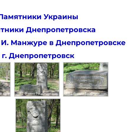
Памятники Украины
тники Днепропетровска
 И. Манжуре в Днепропетровске
г. Днепропетровск