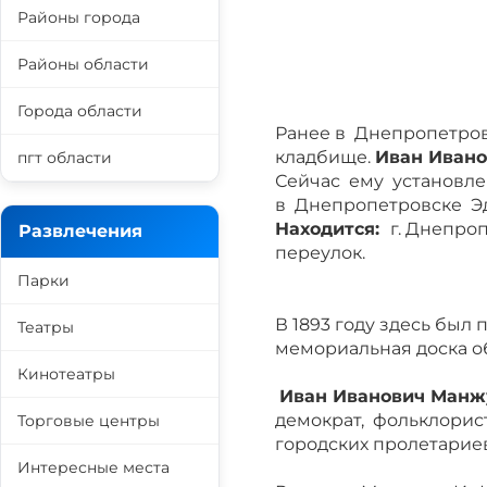
Районы города
Районы области
Города области
Ранее в Днепропетров
кладбище.
Иван Иван
пгт области
Сейчас ему установл
в Днепропетровске Эд
Находится:
г. Днепро
Развлечения
переулок.
Парки
В 1893 году здесь был 
Театры
мемориальная доска о
Кинотеатры
Иван Иванович Манжур
демократ, фольклорист
Торговые центры
городских пролетариев
Интересные места