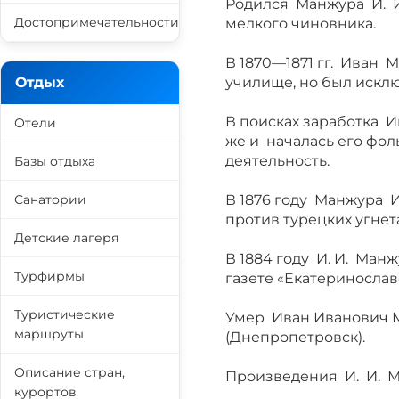
Родился Манжура И. И.
Достопримечательности
мелкого чиновника.
В 1870—1871 гг. Иван
Отдых
училище, но был искл
В поисках заработка И
Отели
же и началась его фол
деятельность.
Базы отдыха
Санатории
В 1876 году Манжура И
против турецких угнет
Детские лагеря
В 1884 году И. И. Ман
Турфирмы
газете «Екатеринослав
Туристические
Умер Иван Иванович Ма
маршруты
(Днепропетровск).
Описание стран,
Произведения И. И. 
курортов