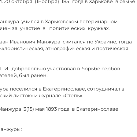
 20 октября (1ноября) 1851 года в Харькове в семье
 Манжура учился в Харьковском ветеринарном
ючен за участие в политических кружках.
ван Иванович Манжура скитался по Украине, тогда
ьклористическая, этнографическая и поэтическая
. И. добровольно участвовал в борьбе сербов
ателей, был ранен.
жура поселился в Екатеринославе, сотрудничал в
ский листок» и журнале «Степь».
нжура 3(15) мая 1893 года в Екатеринославе
Манжуры: