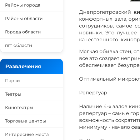
Районы города
Днепропетровский
ки
Районы области
комфортных зала, ор
сотрудников, самое с
Города области
новинки. Это лучшее 
качественного кинопр
пгт области
Мягкая обивка стен, 
все это создает непри
обеспечивает безупреч
Развлечения
Оптимальный микрокли
Парки
Репертуар
Театры
Наличие 4-х залов ки
Кинотеатры
репертуар – самые го
возможность сократить
Торговые центры
минимуму - начало сеа
Интересные места