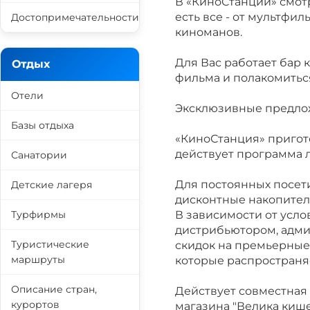
В «КиноСтанции» смот
есть все - от мультфи
Достопримечательности
киноманов.
Для Вас работает бар 
Отдых
фильма и полакомиться
Отели
Эксклюзивные предл
Базы отдыха
«КиноСтанция» пригот
действует программа 
Санатории
Для постоянных посет
Детские лагеря
дисконтные накопитель
Турфирмы
В зависимости от усло
дистрибьютором, адми
Туристические
скидок на премьерные 
маршруты
которые распространя
Описание стран,
Действует совместная
курортов
магазина "Велика кише