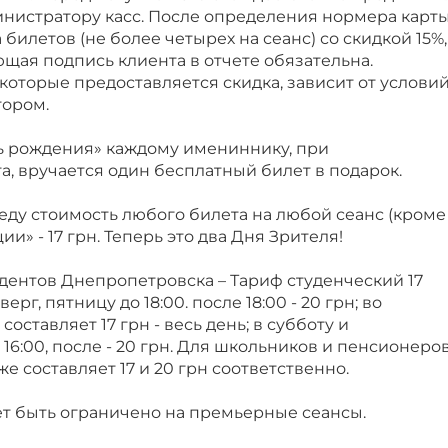
инистратору касс. После определения нормера карт
билетов (не более четырех на сеанс) со скидкой 15%,
щая подпись клиента в отчете обязательна.
 которые предоставляется скидка, зависит от услови
тором.
ь рождения» каждому имениннику, при
, вручается один бесплатный билет в подарок.
еду стоимость любого билета на любой сеанс (кроме
и» - 17 грн. Теперь это два Дня Зрителя!
тудентов Днепропетровска – Тариф студенческий 17
ерг, пятницу до 18:00. после 18:00 - 20 грн; во
составляет 17 грн - весь день; в субботу и
о 16:00, после - 20 грн. Для школьников и пенсионеро
е составляет 17 и 20 грн соответственно.
т быть ограничено на премьерные сеансы.