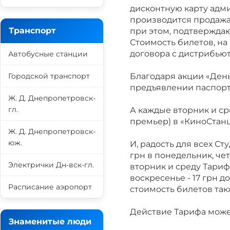
дисконтную карту адм
производится продажа 
Транспорт
при этом, подтверждаю
Стоимость билетов, на
договора с дистрибью
Автобусные станции
Городской транспорт
Благодаря акции «Ден
предъявлении паспорта
Ж. Д. Днепропетровск-
гл.
А каждые вторник и ср
премьер) в «КиноСтанци
Ж. Д. Днепропетровск-
юж.
И, радость для всех С
грн в понедельник, четв
Электрички Дн-вск-гл.
вторник и среду Тариф 
воскресенье - 17 грн д
Расписание аэропорт
стоимость билетов такж
Действие Тарифа може
Знаменитые люди