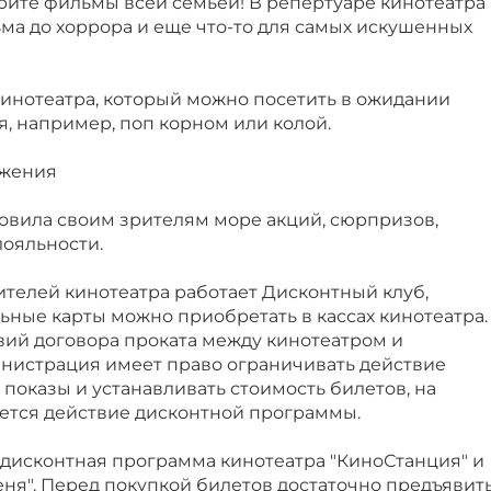
рите фильмы всей семьей! В репертуаре кинотеатра
льма до хоррора и еще что-то для самых искушенных
кинотеатра, который можно посетить в ожидании
, например, поп корном или колой.
ожения
овила своим зрителям море акций, сюрпризов,
лояльности.
ителей кинотеатра работает Дисконтный клуб,
ные карты можно приобретать в кассах кинотеатра.
вий договора проката между кинотеатром и
нистрация имеет право ограничивать действие
показы и устанавливать стоимость билетов, на
ется действие дисконтной программы.
 дисконтная программа кинотеатра "КиноСтанция" и
ня". Перед покупкой билетов достаточно предъявит