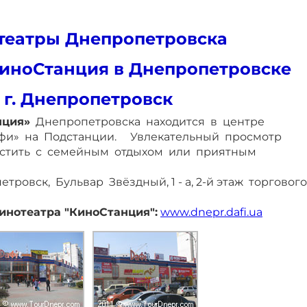
театры Днепропетровска
иноСтанция в Днепропетровске
г. Днепропетровск
нция»
Днепропетровска находится в центре
афи» на Подстанции. Увлекательный просмотр
стить с семейным отдыхом или приятным
петровск, Бульвар Звёздный, 1 - а, 2-й этаж торгового
инотеатра "КиноСтанция":
www.dnepr.dafi.ua