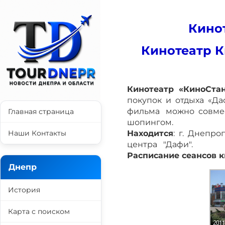
Кино
Кинотеатр К
Кинотеатр «КиноСта
покупок и отдыха «Д
фильма можно совме
Главная страница
шопингом.
Наши Контакты
Находится
: г. Днепро
центра "Дафи".
Расписание сеансов к
Днепр
История
Карта с поиском