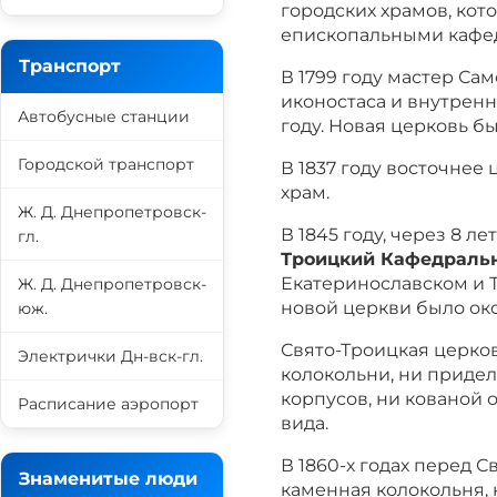
городских храмов, ко
епископальными кафе
Транспорт
В 1799 году мастер Са
иконостаса и внутренн
Автобусные станции
году. Новая церковь б
Городской транспорт
В 1837 году восточнее
храм.
Ж. Д. Днепропетровск-
В 1845 году, через 8 л
гл.
Троицкий Кафедраль
Екатеринославском и 
Ж. Д. Днепропетровск-
новой церкви было ок
юж.
Свято-Троицкая церков
Электрички Дн-вск-гл.
колокольни, ни придел
корпусов, ни кованой 
Расписание аэропорт
вида.
В 1860-х годах перед 
Знаменитые люди
каменная колокольня,