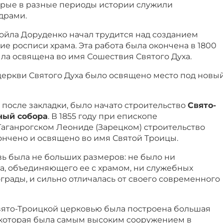
торые в разные периоды истории служили
драми.
мойла Доруденко начал трудится над созданием
ие росписи храма. Эта работа была окончена в 1800
ыла освящена во имя Сошествия Святого Духа.
 церкви Святого Духа было освящено место под новы
ет после закладки, было начато строительство
Свято-
ный собора
. В 1855 году при епископе
Таганрогском Леониде (Зарецком) строительство
ончено и освящено во имя Святой Троицы.
ь была не больших размеров: не было ни
а, объединяющего ее с храмом, ни служебных
ограды, и сильно отличалась от своего современного
Свято-Троицкой церковью была построена большая
 которая была самым высоким сооружением в