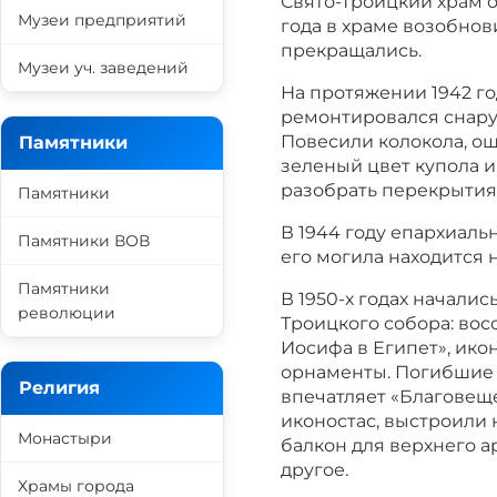
Свято-Троицкий храм о
Музеи предприятий
года в храме возобнов
прекращались.
Музеи уч. заведений
На протяжении 1942 г
ремонтировался снаруж
Повесили колокола, ош
Памятники
зеленый цвет купола и
разобрать перекрытия
Памятники
В 1944 году епархиаль
Памятники ВОВ
его могила находится 
Памятники
В 1950-х годах начали
революции
Троицкого собора: во
Иосифа в Египет», ико
орнаменты. Погибшие 
Религия
впечатляет «Благовеще
иконостас, выстроили 
Монастыри
балкон для верхнего а
другое.
Храмы города