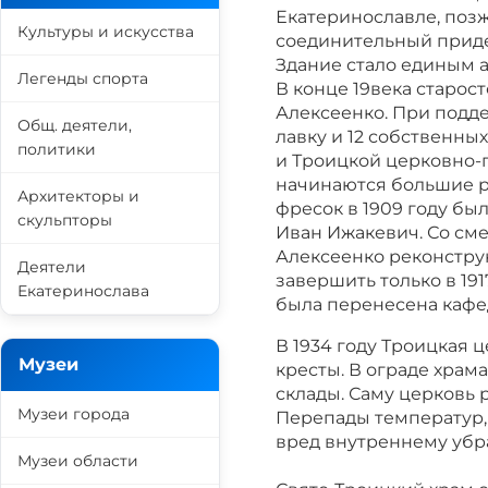
Екатеринославле, поз
Культуры и искусства
соединительный приде
Здание стало единым 
Легенды спорта
В конце 19века старос
Алексеенко. При подд
Общ. деятели,
лавку и 12 собственны
политики
и Троицкой церковно-п
начинаются большие р
Архитекторы и
фресок в 1909 году б
скульпторы
Иван Ижакевич. Со сме
Алексеенко реконструк
Деятели
завершить только в 191
Екатеринослава
была перенесена кафе
В 1934 году Троицкая 
Музеи
кресты. В ограде храм
склады. Саму церковь 
Музеи города
Перепады температур,
вред внутреннему убра
Музеи области