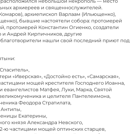
 расположился небольшой некрополь — место
ьных архиереев и священнослужителей.
Комаров), архиепископ Варлаам (Ильющенко),
щенко), бывшие настоятели собора: протоиерей
й, протоиерей Константин Огиенко, создатели
о и Андрей Кирпичников, другие
благотворители нашли свой последний приют под
ятыни:
Спаситель»,
ри «Иверская», «Достойно есть», «Самарская»,
частицами мощей крестителя Господнего Иоанна,
и евангелистов Матфея, Луки, Марка, Святой
великомученика и целителя Пантелеимона,
ченика Феодора Стратилата,
 Антипы,
ченицы Екатерины,
ного князя Александра Невского,
12-ю частицами мощей оптинских старцев,