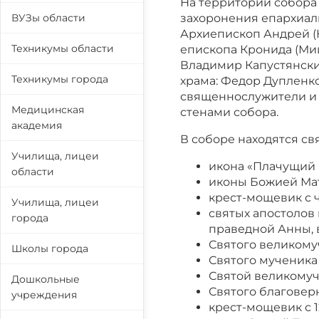
На территории собора
ВУЗы области
захоронения епархиал
Архиепископ Андрей (
Техникумы области
епископа Кронида (Ми
Владимир Капустянски
Техникумы города
храма: Федор Дупленк
священнослужители и 
Медицинская
стенами собора.
академия
В соборе находятся св
Училища, лицеи
икона «Плачущий 
области
иконы Божией Мате
крест-мощевик с 
Училища, лицеи
святых апостолов 
города
праведной Анны, 
Святого великому
Школы города
Святого мученика
Святой великому
Дошкольные
Святого благовер
учреждения
крест-мощевик с 