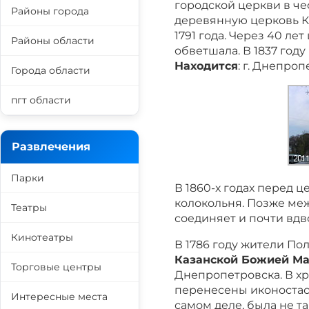
городской церкви в ч
Районы города
деревянную церковь К
1791 года. Через 40 л
Районы области
обветшала. В 1837 год
Находится
: г. Днепроп
Города области
пгт области
Развлечения
Парки
В 1860-х годах перед 
колокольня. Позже меж
Театры
соединяет и почти вдв
Кинотеатры
В 1786 году жители П
Казанской Божией М
Торговые центры
Днепропетровска. В х
перенесены иконостас 
Интересные места
самом деле, была не т