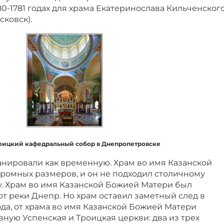
80-1781 годах для храма Екатеринослава Кильченског
сковск).
оицкий кафедральный собор в Днепропетровске
анировали как временную. Храм во имя Казанской
ромных размеров, и он не подходил столичному
у. Храм во имя Казанской Божией Матери был
т реки Днепр. Но храм оставил заметный след в
да, от храма во имя Казанской Божией Матери
ную Успенская и Троицкая церкви: два из трех