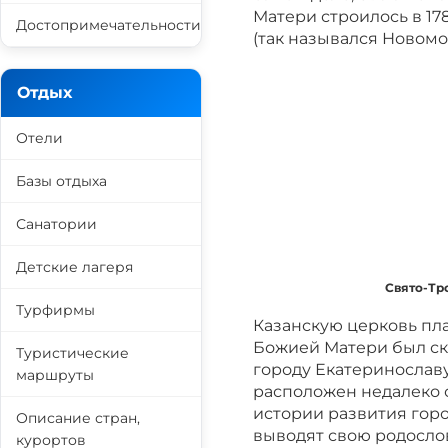
Матери строилось в 17
Достопримечательности
(так назывался Новомо
Отдых
Отели
Базы отдыха
Санатории
Детские лагеря
Свято-Тр
Турфирмы
Казанскую церковь пл
Божией Матери был ск
Туристические
городу Екатеринослав
маршруты
расположен недалеко о
истории развития горо
Описание стран,
выводят свою родослов
курортов