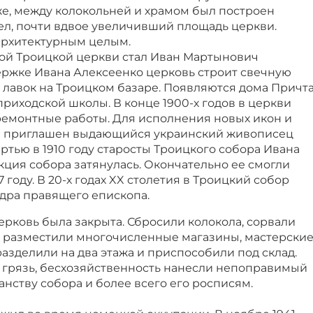
же, между колокольней и храмом был построен
л, почти вдвое увеличивший площадь церкви.
архитектурным целым.
той Троицкой церкви стал Иван Мартынович
ержке Ивана Алексеенко церковь строит свечную
х лавок на Троицком базаре. Появляются дома Причт
риходской школы. В конце 1900-х годов в церкви
емонтные работы. Для исполнения новых икон и
ыл приглашен выдающийся украинский живописец
ртью в 1910 году старосты Троицкого собора Ивана
ция собора затянулась. Окончательно ее смогли
7 году. В 20-х годах XX столетия в Троицкий собор
дра правящего епископа.
церковь была закрыта. Сбросили колокола, сорвали
а разместили многочисленные магазины, мастерские
разделили на два этажа и приспособили под склад.
 грязь, бесхозяйственность нанесли непоправимый
нству собора и более всего его росписям.