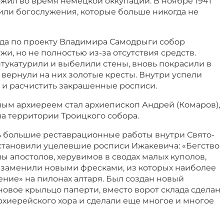
жил во время немецкой оккупации. В ноябре 1941
или богослужения, которые больше никогда не
ода по проекту Владимира Самодрыги собор
и, но не полностью из-за отсутствия средств.
тукатурили и выбелили стены, вновь покрасили в
 вернули на них золотые кресты. Внутри успели
 и расчистить закрашенные росписи.
ным архиереем стал архиепископ Андрей (Комаров),
на территории Троицкого собора.
сь большие реставрационные работы внутри Свято-
сстановили уцелевшие росписи Ижакевича: «Бегство
ны апостолов, херувимов в сводах малых куполов,
заменили новыми фресками, из которых наиболее
ние» на пилонах алтаря. Был создан новый
новое крыльцо паперти, вместо ворот склада сделан
рхиерейского хора и сделали еще многое и многое