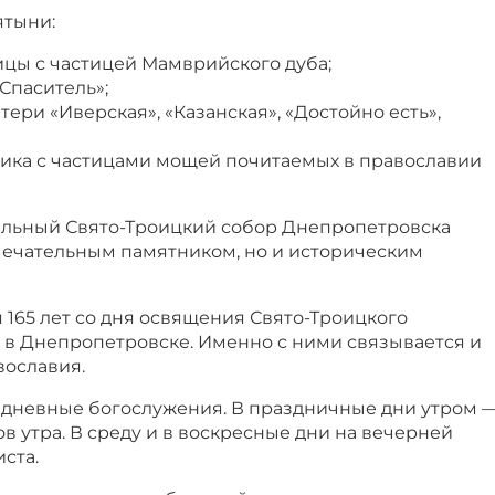
ятыни:
ицы с частицей Мамврийского дуба;
Спаситель»;
ери «Иверская», «Казанская», «Достойно есть»,
ика с частицами мощей почитаемых в православии
льный Свято-Троицкий собор Днепропетровска
амечательным памятником, но и историческим
я 165 лет со дня освящения Свято-Троицкого
 в Днепропетровске. Именно с ними связывается и
вославия.
едневные богослужения. В праздничные дни утром 
сов утра. В среду и в воскресные дни на вечерней
ста.