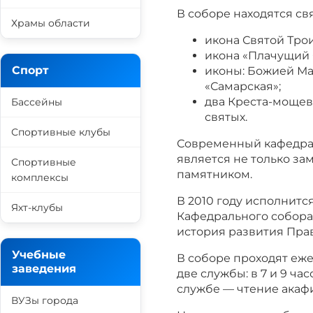
В соборе находятся св
Храмы области
икона Святой Тро
икона «Плачущий 
Спорт
иконы: Божией Мат
«Самарская»;
два Креста-мощев
Бассейны
святых.
Спортивные клубы
Современный кафедра
является не только з
Спортивные
памятником.
комплексы
В 2010 году исполнитс
Яхт-клубы
Кафедрального собора
история развития Пра
Учебные
В соборе проходят еж
заведения
две службы: в 7 и 9 ча
службе — чтение акафи
ВУЗы города