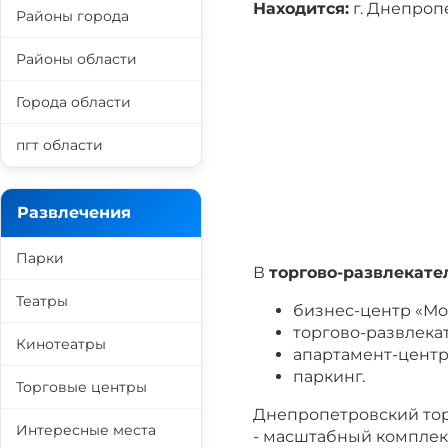
Находится:
г. Днепропе
Районы города
Районы области
Города области
пгт области
Развлечения
Парки
В
торгово-развлекате
Театры
бизнес-центр «Мо
торгово-развлека
Кинотеатры
апартамент-центр
паркинг.
Торговые центры
Днепропетровский тор
Интересные места
- масштабный комплекс