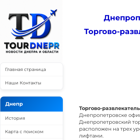
Днепроп
Торгово-разв
Главная страница
Наши Контакты
Днепр
Торгово-развлекател
Днепропетровске офиц
История
Днепропетровский тор
расположен на трех ур
Карта с поиском
лифтами.