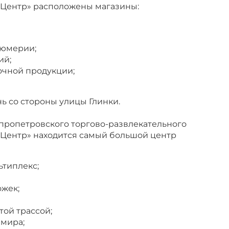
 Центр» расположены магазины:
фюмерии;
ий;
очной продукции;
ь со стороны улицы Глинки.
ропетровского торгово-развлекательного
 Центр» находится самый большой центр
ьтиплекс;
ожек;
той трассой;
 мира;