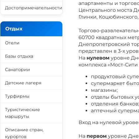
апартаменты и торгов
Достопримечательности
Центрального моста Д
Глинки, Коцюбинского,
Отдых
Торгово-развлекатель
60700 квадратных мет
Отели
Днепропетровский тор
представлен в 3-х уров
Базы отдыха
На
нулевом
уровне Дн
комплекса «Мост-Сити 
Санатории
продуктовый супе
Детские лагеря
супермаркет быто
магазины;
Турфирмы
отделы бытовых ус
отделения банков
Туристические
аптечный суперма
маршруты
Вход на нулевой урове
Описание стран,
На
первом
уровне Дне
курортов