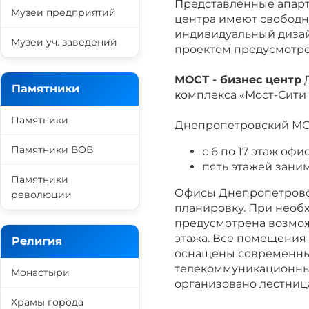
Представленные апар
Музеи предприятий
центра имеют свободну
индивидуальный дизай
Музеи уч. заведений
проектом предусмотре
МОСТ - бизнес центр
Д
Памятники
комплекса «Мост-Сити 
Памятники
Днепропетровский МОС
Памятники ВОВ
с 6 по 17 этаж офи
пять этажей заним
Памятники
Офисы Днепропетровс
революции
планировку. При необ
предусмотрена возмож
этажа. Все помещения
Религия
оснащены современны
телекоммуникационны
Монастыри
организовано лестни
Храмы города