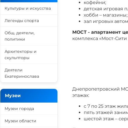
кофейни;
Культуры и искусства
детская игровая 
хобби – магазины;
Легенды спорта
зал игровых автом
МОСТ - апартамент ц
Общ. деятели,
комплекса «Мост-Сити 
политики
Архитекторы и
скульпторы
Деятели
Екатеринослава
Днепропетровский МОС
этажах:
Музеи
с 7 по 25 этаж жи
Музеи города
пять этажей заним
шестой этаж – се
Музеи области