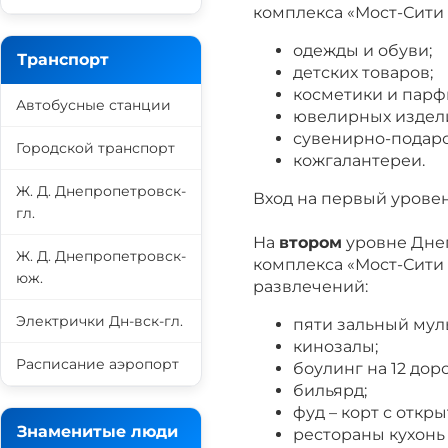
комплекса «Мост-Сити
одежды и обуви;
Транспорт
детских товаров;
косметики и пар
Автобусные станции
ювелирных издел
сувенирно-подар
Городской транспорт
кожгалантереи.
Ж. Д. Днепропетровск-
Вход на первый уровен
гл.
На
втором
уровне Днеп
Ж. Д. Днепропетровск-
комплекса «Мост-Сити
юж.
развлечений:
Электрички Дн-вск-гл.
пяти зальный мул
кинозалы;
Расписание аэропорт
боулинг на 12 дор
бильярд;
фуд – корт с откры
Знаменитые люди
рестораны кухонь