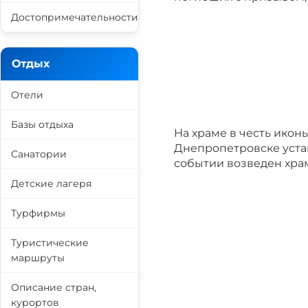
Достопримечательности
Отдых
Отели
Базы отдыха
На храме в честь икон
Днепропетровске устан
Санатории
событии возведен хра
Детские лагеря
Турфирмы
Туристические
маршруты
Описание стран,
курортов