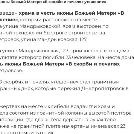
иконы Божьей Матери «В скорби и печалях утешение»
озведен
храма в честь иконы Божьей Матери «В
ешение»
, который расположен на месте
а улице Мандрыковской. Храм выстроен по
нной технологии быстрого строительства.
тровск, улица Мандрыковская, 127.
по улице Мандрыковская, 127 произошел взрыв дома
зультате которого погибли 23 человека. На месте дома
ть иконы Божьей Матери «В скорби и печалях
етровске.
 скорбях и печалях утешение» стал гранитным
трашных днях, которые пережил Днепропетровск в
жертвах на месте их гибели воздвигли храм и
ела состоит из гранитной колонны высотой полтора
позиции, где два ангела держат на руках тело
кже на гранитной плите начертаны имена всех 23
вечно помнить о них.