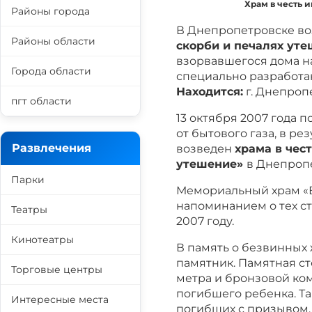
Храм в честь 
Районы города
В Днепропетровске в
Районы области
скорби и печалях ут
взорвавшегося дома н
Города области
специально разработа
Находится:
г. Днепропе
пгт области
13 октября 2007 года 
от бытового газа, в ре
Развлечения
возведен
храма в чес
утешение»
в Днепроп
Парки
Мемориальный храм «В
напоминанием о тех с
Театры
2007 году.
Кинотеатры
В память о безвинных 
памятник. Памятная ст
Торговые центры
метра и бронзовой ком
погибшего ребенка. Та
Интересные места
погибших с призывом, 