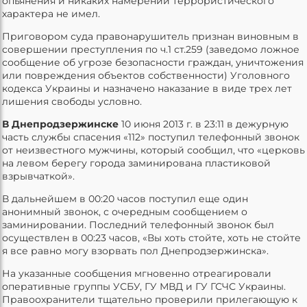
опьянения и никаких намерений террористического
характера не имел.
Приговором суда правонарушитель признан виновным в
совершении преступления по ч.1 ст.259 (заведомо ложное
сообщение об угрозе безопасности граждан, уничтожения
или повреждения объектов собственности) Уголовного
кодекса Украины и назначено наказание в виде трех лет
лишения свободы условно.
В Днепродзержинске
10 июня 2013 г. в 23:11 в дежурную
часть службы спасения «112» поступил телефонный звонок
от неизвестного мужчины, который сообщил, что «церковь
на левом берегу города заминирована пластиковой
взрывчаткой».
В дальнейшем в 00:20 часов поступил еще один
анонимный звонок, с очередным сообщением о
заминировании. Последний телефонный звонок был
осуществлен в 00:23 часов, «Вы хоть стойте, хоть не стойте
я все равно могу взорвать пол Днепродзержинска».
На указанные сообщения мгновенно отреагировали
оперативные группы УСБУ, ГУ МВД и ГУ ГСЧС Украины.
Правоохранители тщательно проверили прилегающую к