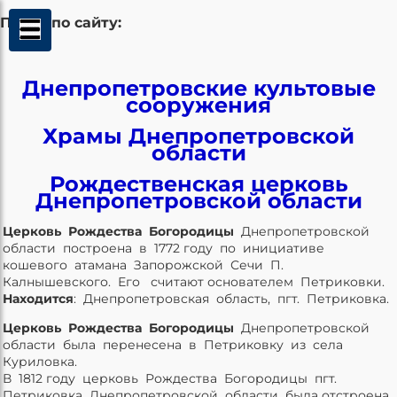
Поиск по сайту:
Днепропетровские культовые
сооружения
Храмы Днепропетровской
области
Рождественская церковь
Днепропетровской области
Церковь Рождества Богородицы
Днепропетровской
области построена в 1772 году по инициативе
кошевого атамана Запорожской Сечи П.
Калнышевского. Его считают основателем Петриковки.
Находится
: Днепропетровская область, пгт. Петриковка.
Церковь Рождества Богородицы
Днепропетровской
области была перенесена в Петриковку из села
Куриловка.
В 1812 году церковь Рождества Богородицы
пгт.
Петриковка Днепропетровской области была отстроена