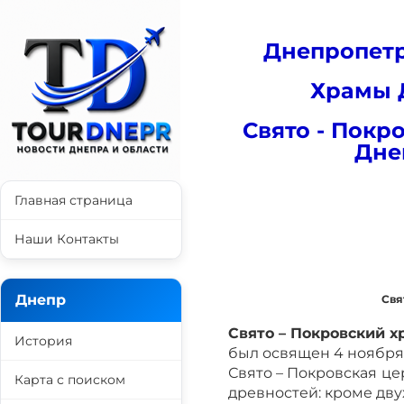
Днепропетр
Храмы 
Свято - Покр
Дне
Главная страница
Наши Контакты
Днепр
Свя
Свято – Покровский х
История
был освящен 4 ноября 1
Свято – Покровская
це
Карта с поиском
древностей: кроме дву