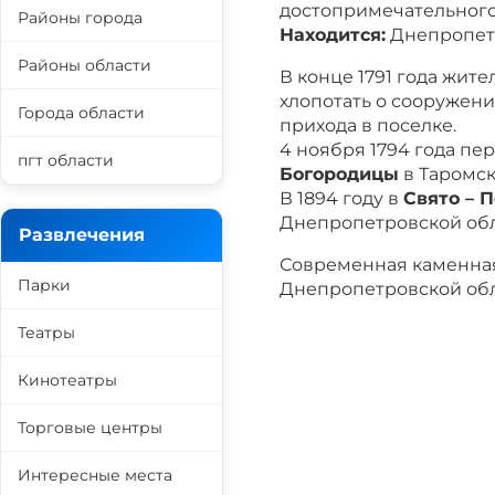
достопримечательного
Районы города
Находится:
Днепропетр
Районы области
В конце 1791 года жит
хлопотать о сооружени
Города области
прихода в поселке.
4 ноября 1794 года пе
пгт области
Богородицы
в Таромск
В 1894 году в
Свято – 
Днепропетровской обл
Развлечения
Современная каменная
Парки
Днепропетровской облас
Театры
Кинотеатры
Торговые центры
Интересные места