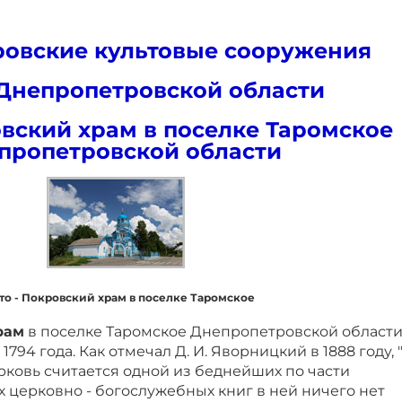
овские культовые сооружения
Днепропетровской области
овский храм в поселке Таромское
пропетровской области
то - Покровский храм в поселке Таромское
рам
в поселке Таромское Днепропетровской област
794 года. Как отмечал Д. И. Яворницкий в 1888 году, 
рковь считается одной из беднейших по части
х церковно - богослужебных книг в ней ничего нет