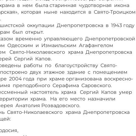
храма в нем была старинная чудотворная икона
рская», которая ныне находится в Свято-Троицко
.
шистской оккупации Днепропетровска в 1943 год
храм был открыт.
 указом временно управляющего Днепропетровско
ом Одесским и Измаильским Агафангелом
ем Свято-Николаевского
храма Днепропетровска
ерей Сергий Капов.
оведены работы по благоустройству Свято-
: построено двух этажное здание с помещением
ре 2004 года при храме организована воскресно-
 имя преподобного Серафима Саровского.
бессменный настоятель храма Сергий Капов умер
территории храма. На его место назначили
ерея Анатолия Розвадовского.
нь Свято-Николаевского
храма Днепропетровска
щей:
одосия,