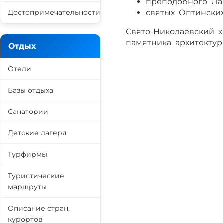
преподобного Ла
Достопримечательности
святых Оптинских
Свято-Николаевский 
памятника архитектур
Отдых
Отели
Базы отдыха
Санатории
Детские лагеря
Турфирмы
Туристические
маршруты
Описание стран,
курортов