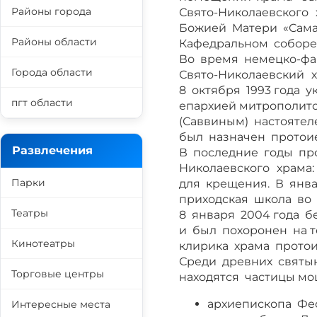
Районы города
Свято-Николаевского
Божией Матери «Сама
Районы области
Кафедральном соборе
Во время немецко-фа
Города области
Свято-Николаевский
8 октября 1993 года
пгт области
епархией митрополит
(Саввиным) настоятел
был назначен протои
Развлечения
В последние годы пр
Николаевского
храма
Парки
для крещения. В янва
приходская школа во
Театры
8 января 2004 года 
и был похоронен на 
Кинотеатры
клирика храма протои
Среди древних святы
Торговые центры
находятся частицы мо
архиепископа Фе
Интересные места