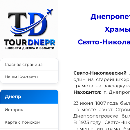
Днепропе
Храмы
Свято-Никола
Главная страница
Свято-Николаевский 
Наши Контакты
один из старейших хр
грамота на закладку 
Находится:
г. Днепроп
Днепр
23 июня 1807 года бы
на месте работ. Стро
История
Днепропетровске было
Карта с поиском
В 1933 году Свято-Ни
помещении храма был