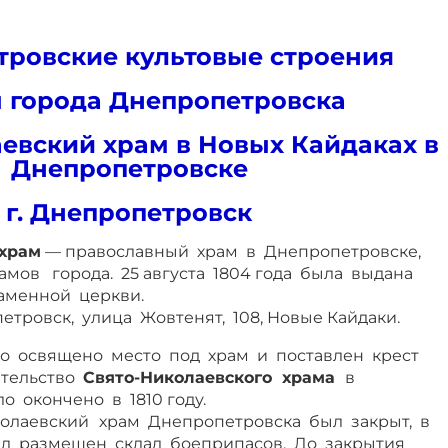
тровские культовые строения
 города Днепропетровска
евский храм в Новых Кайдаках в
Днепропетровске
г. Днепропетровск
храм
— православный храм в Днепропетровске,
амов города. 25 августа 1804 года была выдана
каменной церкви.
етровск, улица Жовтенят, 108, Новые Кайдаки.
ло освящено место под храм и поставлен крест
ительство
Свято-Николаевского храма
в
 окончено в 1810 году.
колаевский
храм Днепропетровска был закрыт, в
 размещен склад боеприпасов. До закрытия