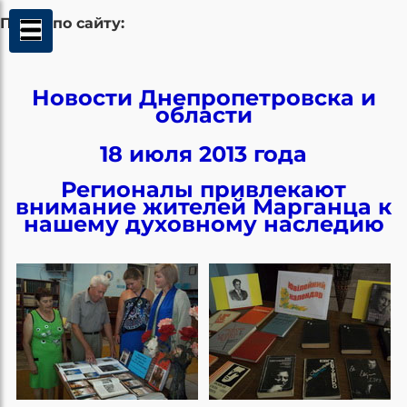
Поиск по сайту:
Новости Днепропетровска и
области
18 июля 2013 года
Регионалы привлекают
внимание жителей Марганца к
нашему духовному наследию