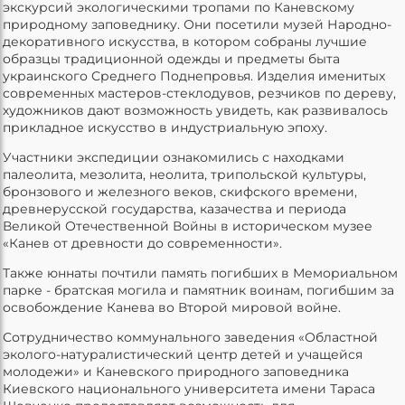
экскурсий экологическими тропами по Каневскому
природному заповеднику. Они посетили музей Народно-
декоративного искусства, в котором собраны лучшие
образцы традиционной одежды и предметы быта
украинского Среднего Поднепровья. Изделия именитых
современных мастеров-стеклодувов, резчиков по дереву,
художников дают возможность увидеть, как развивалось
прикладное искусство в индустриальную эпоху.
Участники экспедиции ознакомились с находками
палеолита, мезолита, неолита, трипольской культуры,
бронзового и железного веков, скифского времени,
древнерусской государства, казачества и периода
Великой Отечественной Войны в историческом музее
«Канев от древности до современности».
Также юннаты почтили память погибших в Мемориальном
парке - братская могила и памятник воинам, погибшим за
освобождение Канева во Второй мировой войне.
Сотрудничество коммунального заведения «Областной
эколого-натуралистический центр детей и учащейся
молодежи» и Каневского природного заповедника
Киевского национального университета имени Тараса