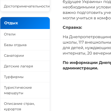
будущее Украины» под
Достопримечательности
необходимыми условия
важно подготовить уче
могли учиться в комфо
Отдых
Справка:
Отели
На Днепропетровщине
школы, 117 внешкольны
Базы отдыха
для детей, нуждающихс
интернаты, 20 вечерних
Санатории
По информации Днепр
Детские лагеря
администрации.
Турфирмы
Туристические
маршруты
Описание стран,
курортов