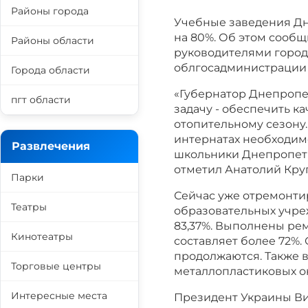
Районы города
Учебные заведения Дн
на 80%. Об этом сообщ
Районы области
руководителями город
облгосадминистрации 
Города области
«Губернатор Днепроп
пгт области
задачу - обеспечить к
отопительному сезону.
интернатах необходимо
Развлечения
школьники Днепропетр
отметил Анатолий Кру
Парки
Сейчас уже отремонти
Театры
образовательных учреж
83,37%. Выполнены рем
Кинотеатры
составляет более 72%. 
продолжаются. Также в
Торговые центры
металлопластиковых о
Интересные места
Президент Украины Ви