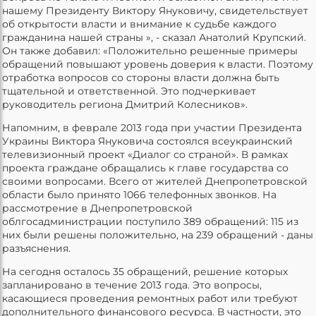
нашему Президенту Виктору Януковичу, свидетельствует
об открытости власти и внимание к судьбе каждого
гражданина нашей страны », - сказал Анатолий Крупский.
Он также добавил: «Положительно решенные примеры
обращений повышают уровень доверия к власти. Поэтому
отработка вопросов со стороны власти должна быть
тщательной и ответственной. Это подчеркивает
руководитель региона Дмитрий Колесников».
Напомним, в феврале 2013 года при участии Президента
Украины Виктора Януковича состоялся всеукраинский
телевизионный проект «Диалог со страной». В рамках
проекта граждане обращались к главе государства со
своими вопросами. Всего от жителей Днепропетровской
области было принято 1066 телефонных звонков. На
рассмотрение в Днепропетровской
облгосадминистрации поступило 389 обращений: 115 из
них были решены положительно, на 239 обращений - даны
разъяснения.
На сегодня осталось 35 обращений, решение которых
запланировано в течение 2013 года. Это вопросы,
касающиеся проведения ремонтных работ или требуют
дополнительного финансового ресурса. В частности, это