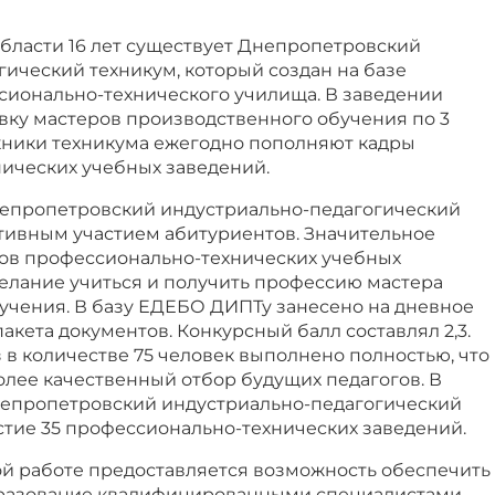
бласти 16 лет существует Днепропетровский
ический техникум, который создан на базе
сионально-технического училища. В заведении
вку мастеров производственного обучения по 3
ники техникума ежегодно пополняют кадры
ических учебных заведений.
Днепропетровский индустриально-педагогический
ктивным участием абитуриентов. Значительное
ов профессионально-технических учебных
елание учиться и получить профессию мастера
учения. В базу ЕДЕБО ДИПТу занесено на дневное
пакета документов. Конкурсный балл составлял 2,3.
 в количестве 75 человек выполнено полностью, что
олее качественный отбор будущих педагогов. В
непропетровский индустриально-педагогический
стие 35 профессионально-технических заведений.
й работе предоставляется возможность обеспечить
разование квалифицированными специалистами -