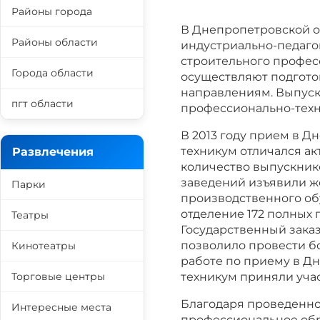
Районы города
В Днепропетровской о
Районы области
индустриально-педагог
строительного профес
Города области
осуществляют подгото
направлениям. Выпуск
пгт области
профессионально-техн
В 2013 году прием в 
техникум отличался а
Развлечения
количество выпускник
заведений изъявили ж
Парки
производственного об
отделение 172 полных 
Театры
Государственный заказ
позволило провести б
Кинотеатры
работе по приему в Д
Торговые центры
техникум приняли уча
Благодаря проведенно
Интересные места
профессиональное об