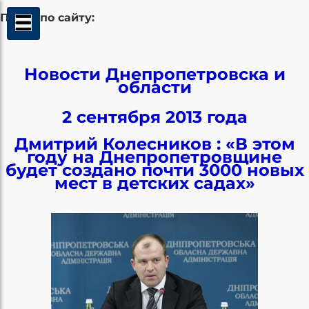
Поиск по сайту:
Новости Днепропетровска и
области
2 сентября 2013 года
Дмитрий Колесников : «В этом
году на Днепропетровщине
будет создано почти 3000 новых
мест в детских садах»