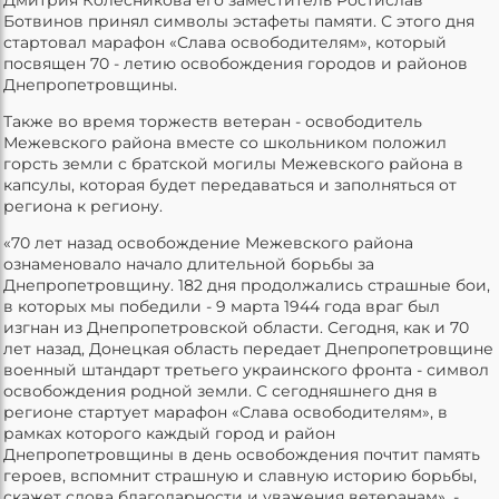
Ботвинов принял символы эстафеты памяти. С этого дня
стартовал марафон «Слава освободителям», который
посвящен 70 - летию освобождения городов и районов
Днепропетровщины.
Также во время торжеств ветеран - освободитель
Межевского района вместе со школьником положил
горсть земли с братской могилы Межевского района в
капсулы, которая будет передаваться и заполняться от
региона к региону.
«70 лет назад освобождение Межевского района
ознаменовало начало длительной борьбы за
Днепропетровщину. 182 дня продолжались страшные бои,
в которых мы победили - 9 марта 1944 года враг был
изгнан из Днепропетровской области. Сегодня, как и 70
лет назад, Донецкая область передает Днепропетровщине
военный штандарт третьего украинского фронта - символ
освобождения родной земли. С сегодняшнего дня в
регионе стартует марафон «Слава освободителям», в
рамках которого каждый город и район
Днепропетровщины в день освобождения почтит память
героев, вспомнит страшную и славную историю борьбы,
скажет слова благодарности и уважения ветеранам», -