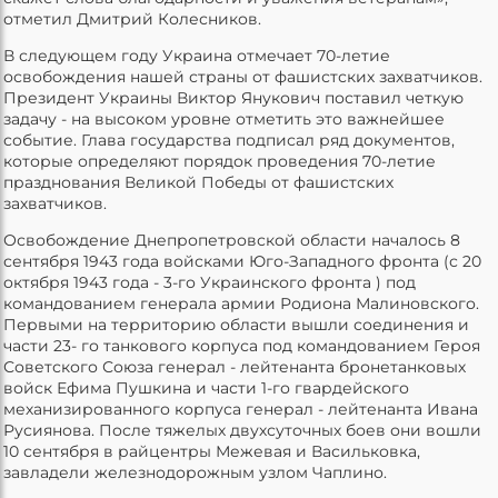
отметил Дмитрий Колесников.
В следующем году Украина отмечает 70-летие
освобождения нашей страны от фашистских захватчиков.
Президент Украины Виктор Янукович поставил четкую
задачу - на высоком уровне отметить это важнейшее
событие. Глава государства подписал ряд документов,
которые определяют порядок проведения 70-летие
празднования Великой Победы от фашистских
захватчиков.
Освобождение Днепропетровской области началось 8
сентября 1943 года войсками Юго-Западного фронта (с 20
октября 1943 года - 3-го Украинского фронта ) под
командованием генерала армии Родиона Малиновского.
Первыми на территорию области вышли соединения и
части 23- го танкового корпуса под командованием Героя
Советского Союза генерал - лейтенанта бронетанковых
войск Ефима Пушкина и части 1-го гвардейского
механизированного корпуса генерал - лейтенанта Ивана
Русиянова. После тяжелых двухсуточных боев они вошли
10 сентября в райцентры Межевая и Васильковка,
завладели железнодорожным узлом Чаплино.