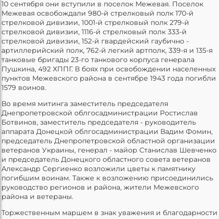
10 сентября они вступили в поселок Межевая. Поселок
Межевая освобождали 980-й стрелковый полк 170-й
стрелковой дивизии, 1001-й стрелковый полк 279-й
стрелковой дивизии, 1116-й стрелковый полк 333-й
стрелковой дивизии, 152-й гвардейский гаубично -
артиллерийский полк, 762-й легкий артполк, 339-я и 135-я
танковые бригады 23-го танкового корпуса генерала
Пушкина, 492 ХППГ. В боях при освобождении населенных
пунктов Межевского района в сентябре 1943 года погибли
1579 воинов.
Во время митинга заместитель председателя
Днепропетровской облгосадминистрации Ростислав
Ботвинов, заместитель председателя - руководитель
аппарата Донецкой облгосадминистрации Вадим Фомин,
председатель Днепропетровской областной организации
ветеранов Украины, генерал - майор Станислав Шевченко
и председатель Донецкого областного совета ветеранов
Александр Сергиенко возложили цветы к памятнику
погибшим воинам. Также к возложению присоединились
руководство регионов и района, жители Межевского
района и ветераны.
Торжественным маршем в знак уважения и благодарности