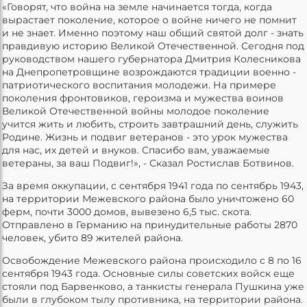
«Говорят, что война на земле начинается тогда, когда
вырастает поколение, которое о войне ничего не помнит
и не знает. Именно поэтому наш общий святой долг - знать
правдивую историю Великой Отечественной. Сегодня под
руководством нашего губернатора Дмитрия Колесникова
на Днепропетровщине возрождаются традиции военно -
патриотического воспитания молодежи. На примере
поколения фронтовиков, героизма и мужества воинов
Великой Отечественной войны молодое поколение
учится жить и любить, строить завтрашний день, служить
Родине. Жизнь и подвиг ветеранов - это урок мужества
для нас, их детей и внуков. Спасибо вам, уважаемые
ветераны, за ваш Подвиг!», - Сказал Ростислав Ботвинов.
За время оккупации, с сентября 1941 года по сентябрь 1943,
на территории Межевского района было уничтожено 60
ферм, почти 3000 домов, вывезено 6,5 тыс. скота.
Отправлено в Германию на принудительные работы 2870
человек, убито 89 жителей района.
Освобождение Межевского района происходило с 8 по 16
сентября 1943 года. Основные силы советских войск еще
стояли под Барвенково, а танкисты генерала Пушкина уже
были в глубоком тылу противника, на территории района.