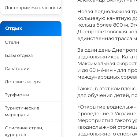
Достопримечательности
Новая воднолыжная тр
кольцевую канатную д
кольца более 800 м. Эт
Отдых
Днепропетровская кол
единственная трасса м
Отели
За один день Днепроп
Базы отдыха
воднолыжников. Катать
Максимальная скорость
Санатории
и до 60 м/мин - для п
международных сорев
Детские лагеря
Также, в этот комплек
Турфирмы
для обучения детей, п
«Открытие воднолыжной
Туристические
проведение в Украине
маршруты
Мероприятия такого у
«воднолыжной столицы
Описание стран,
воднолыжного спорта»,
курортов