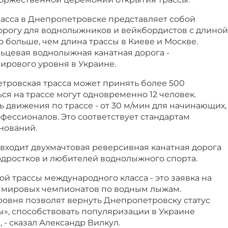
асса в Днепропетровске представляет собой
орогу для воднолыжников и вейкбордистов с длиной
о больше, чем длина трассы в Киеве и Москве.
ьцевая воднолыжная канатная дорога -
ирового уровня в Украине.
етровская трасса может принять более 500
ся на трассе могут одновременно 12 человек.
 движения по трассе - от 30 м/мин для начинающих,
рофессионалов. Это соответствует стандартам
нований.
с входит двухмачтовая реверсивная канатная дорога
одростков и любителей воднолыжного спорта.
 трассы международного класса - это заявка на
 мировых чемпионатов по водным лыжам.
ровня позволят вернуть Днепропетровску статус
», способствовать популяризации в Украине
 - сказал Александр Вилкул.