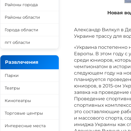
Районы города
Новая во
Районы области
Александр Вилкул в Д
Города области
Украине трассу для в
пгт области
«Украина постепенно н
Европы. В этом году с
среди юниоров, котор
Развлечения
чемпионатом в истори
следующем году на но
Парки
планируется проведен
юниоров, в 2015-ом Ук
Театры
заявка на проведение 
Проведение спортивны
Кинотеатры
спортивных комплексо
это составляющие раб
Торговые центры
и массового спорта, с
имиджа Украины как с
Интересные места
Александр Вилкул на 