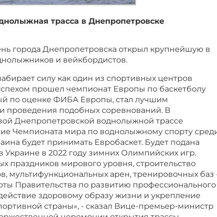
днолыжная трасса в Днепропетровске
ень города Днепропетровска открыл крупнейшую в
однолыжников и вейкбордистов.
абирает силу как один из спортивных центров
 успехом прошел чемпионат Европы по баскетболу
ый по оценке ФИБА Европы, стал лучшим
и проведения подобных соревнований. В
вой Днепропетровской воднолыжной трассе
ие Чемпионата мира по воднолыжному спорту сред
раина будет принимать Евробаскет. Будет подана
в Украине в 2022 году зимних Олимпийских игр.
х праздников мирового уровня, строительство
в, мультифункциональных арен, тренировочных баз 
оты Правительства по развитию профессионального
одействие здоровому образу жизни и укрепление
портивной страны», - сказал Вице-премьер-министр
торжественной церемонии открытия трассы.