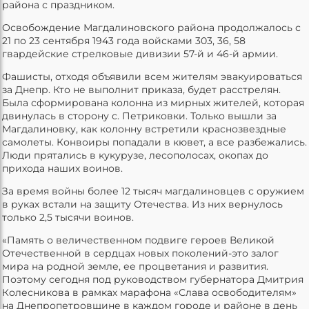
района с праздником.
Освобождение Магдалиновского района продолжалось с
21 по 23 сентября 1943 года войсками 303, 36, 58
гвардейские стрелковые дивизии 57-й и 46-й армии.
Фашисты, отходя объявили всем жителям эвакуироваться
за Днепр. Кто не выполнит приказа, будет расстрелян.
Была сформирована колонна из мирных жителей, которая
двинулась в сторону с. Петриковки. Только вышли за
Магдалиновку, как колонну встретили краснозвездные
самолеты. Конвоиры попадали в кювет, а все разбежались.
Люди прятались в кукурузе, лесополосах, окопах до
прихода наших воинов.
За время войны более 12 тысяч магдалиновцев с оружием
в руках встали на защиту Отечества. Из них вернулось
только 2,5 тысячи воинов.
«Память о величественном подвиге героев Великой
Отечественной в сердцах новых поколений-это залог
мира на родной земле, ее процветания и развития.
Поэтому сегодня под руководством губернатора Дмитрия
Колесникова в рамках марафона «Слава освободителям»
на Днепропетровщине в каждом городе и районе в день