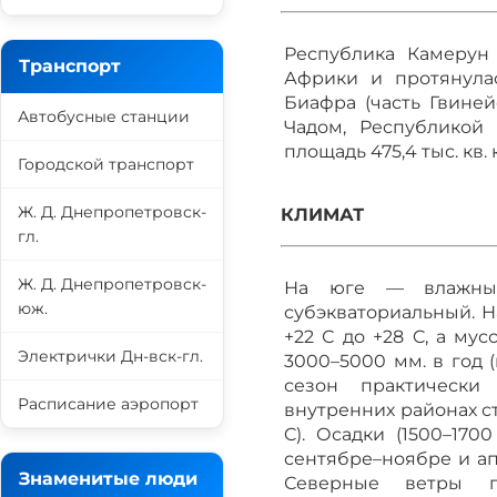
Республика Камерун 
Транспорт
Африки и протянула
Биафра (часть Гвиней
Автобусные станции
Чадом, Республикой 
площадь 475,4 тыс. кв. 
Городской транспорт
Ж. Д. Днепропетровск-
КЛИМАТ
гл.
Ж. Д. Днепропетровск-
На юге — влажный
юж.
субэкваториальный. 
+22 С до +28 C, а му
Электрички Дн-вск-гл.
3000–5000 мм. в год 
сезон практически
Расписание аэропорт
внутренних районах с
C). Осадки (1500–17
сентябре–ноябре и ап
Знаменитые люди
Северные ветры п