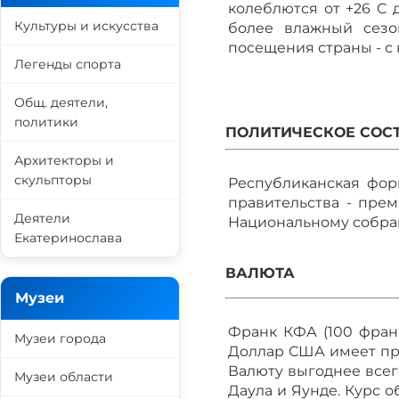
колеблются от +26 С д
Культуры и искусства
более влажный сезо
посещения страны - с 
Легенды спорта
Общ. деятели,
политики
ПОЛИТИЧЕСКОЕ СОС
Архитекторы и
скульпторы
Республиканская форм
правительства - прем
Деятели
Национальному собра
Екатеринослава
ВАЛЮТА
Музеи
Франк КФА (100 фран
Музеи города
Доллар США имеет пр
Валюту выгоднее всег
Музеи области
Даула и Яунде. Курс 