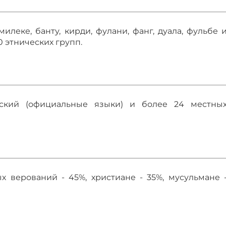
амилеке, банту, кирди, фулани, фанг, дуала, фульбе 
0 этнических групп.
йский (официальные языки) и более 24 местны
 верований - 45%, христиане - 35%, мусульмане 