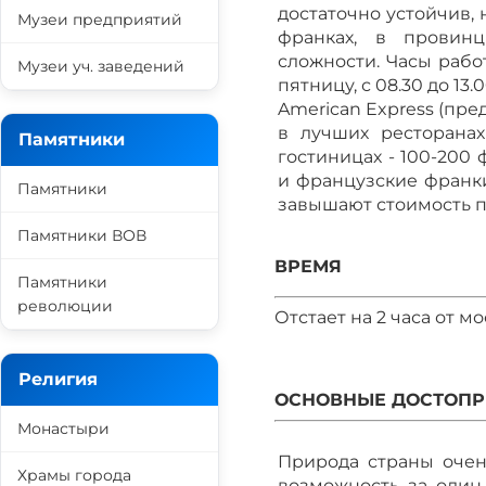
достаточно устойчив,
Музеи предприятий
франках, в провин
сложности. Часы работ
Музеи уч. заведений
пятницу, с 08.30 до 1
American Express (пред
в лучших ресторанах
Памятники
гостиницах - 100-200
и французские франки
Памятники
завышают стоимость п
Памятники ВОВ
ВРЕМЯ
Памятники
революции
Отстает на 2 часа от м
Религия
ОСНОВНЫЕ ДОСТОПР
Монастыри
Природа страны очен
Храмы города
возможность за один 