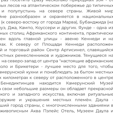
ых лесов на атлантическом побережье до типичны
н и полупустынь на севере страны. Живой ми
йне разнообразен и охраняется в национальны
 (к северо-востоку от города Марва), Бубанджида (н
уэ, Джа, Кампо, Коуссери и других. Яунде - одна и
ных столиц Африканского континента, практическ
жен вдоль главной улицы - авеню Кеннеди и н
мах. К северу от Площади Кеннеди расположе
 и торговый район Сентр Артисинел, славящийс
стных ремесленников и художников. Тянущиеся н
 на северо-запад от центра "настоящие африкански
коло и Брикетери - лучшее место для того, чтоб
амерунской кухни и понаблюдать за бытом местны
х километрах к северу от расположенного в центр
Бенедиктинцев находится Камерунский Музе
а свои небольшие размеры он обладает прекрасно
кого и западного искусства, включая ритуальны
 оружие и украшения местных племён. Даула 
ший город страны, с многочисленными зданиями 
 живописным Аква Пэлейс Отель, Музеем Даула 