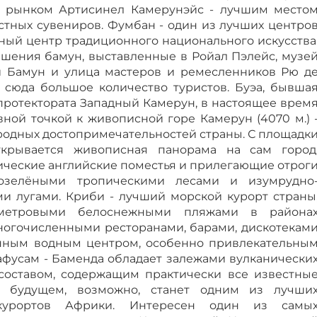
 рынком Артисинел Камерунэйс - лучшим место
тных сувениров. Фумбан - один из лучших центро
жный центр традиционного национального искусства
шения бамун, выставленные в Ройал Пэлейс, музе
и Бамун и улица мастеров и ремесленников Рю д
 сюда большое количество туристов. Буэа, бывша
протектората Западный Камерун, в настоящее врем
ной точкой к живописной горе Камерун (4070 м.) 
родных достопримечательностей страны. С площадк
крывается живописная панорама на сам город
ческие английские поместья и прилегающие отрог
нозелёными тропическими лесами и изумрудно
и лугами. Криби - лучший морской курорт страны
ометровыми белоснежными пляжами в района
ногочисленными ресторанами, барами, дискотекам
нным водным центром, особенно привлекательны
афусам - Баменда обладает залежами вулканически
составом, содержащим практически все известны
в будущем, возможно, станет одним из лучши
 курортов Африки. Интересен один из самы