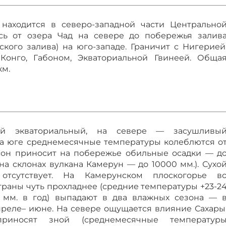
находится в северо-западной части Центрально
сь от озера Чад на севере до побережья залив
ского залива) на юго-западе. Граничит с Нигерией
Конго, Габоном, Экваториальной Гвинеей. Обща
км.
 экваториальный, на севере — засушливы
На юге среднемесячные температуры колеблются о
ссон приносит на побережье обильные осадки — д
(на склонах вулкана Камерун — до 10000 мм.). Сухо
 отсутствует. На Камерунском плоскогорье в
траны чуть прохладнее (средние температуры +23-2
00 мм. в год) выпадают в два влажных сезона — 
реле– июне. На севере ощущается влияние Сахары
риносят зной (среднемесячные температур