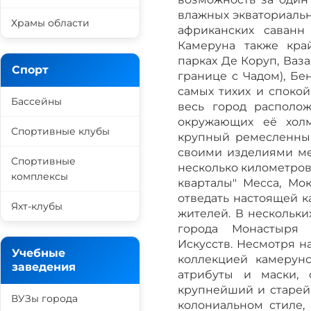
влажных экваториальн
Храмы области
африканских саван
Камеруна также кра
парках Де Коруп, Ваза
Спорт
границе с Чадом), Бен
самых тихих и спокой
Бассейны
весь город располо
окружающих её хол
Спортивные клубы
крупный ремесленный
своими изделиями ме
Спортивные
несколько километров
комплексы
кварталы" Месса, Мо
отведать настоящей к
Яхт-клубы
жителей. В нескольки
города Монастыря 
Искусств. Несмотря н
Учебные
коллекцией камерунс
заведения
атрибуты и маски,
крупнейший и старей
ВУЗы города
колониальном стиле,