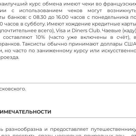
 наилучший курс обмена имеют чеки во французски
ции с использованием чеков могут возникнут
ы банков: с 08.30 до 16.00 часов с понедельника п
3.00 часов в субботу. Имеют хождение кредитные карт
почтительнее всего), Visa и Diners Club. Чаевые (каду
 составляют 10% (часто уже включены в счёт), 
 франков. Таксисты обычно принимают доллары СШ
, но часто по заниженному курсу или искусственн
роезда.
осковского.
ИМЕЧАТЕЛЬНОСТИ
ь разнообразна и предоставляет путешественник
раз посетить сразу несколько природных зон - о