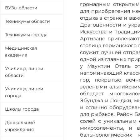
громадным открытым
ВУЗы области
для приобретения мес
отдыха в стране и ва
Техникумы области
Драгоценности и укра
Искусства и Традици
Техникумы города
Артизанс привлекают
столица германского 
Медицинская
служит лучшей отправ
академия
одной из главных при
у Маунтин Отель от
Училища, лицеи
напоминающий класси
области
гор, покрытые веч
зелёными альпийским
Училища, лицеи
обладает многокил
города
Эбунджа и Лонджи, м
и отлично оборудова
Школы города
для рыбаков. Район Б
солей с уникальным 
Дошкольные
микроэлементы, и 
учреждения
бальнеологических