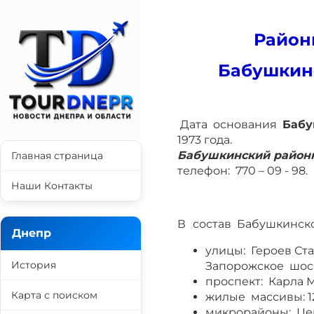
Район
Бабушкин
Дата основания
Бабу
1973 года.
Бабушкинский районн
Главная страница
телефон: 770 – 09 - 98.
Наши Контакты
В
состав Бабушкинск
Днепр
улицы: Героев Ст
История
Запорожское шосс
проспект: Карла 
Карта с поиском
жилые массивы: 12-
микрорайоны: Цен